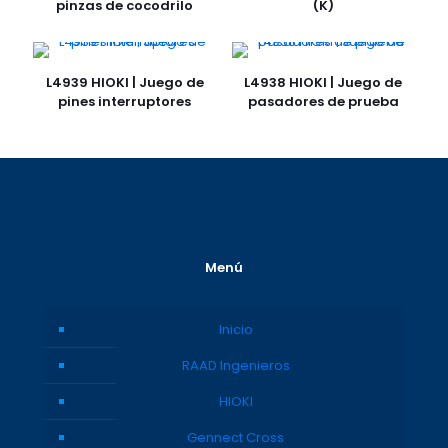
pinzas de cocodrilo
(K)
L4939 HIOKI | Juego de
L4938 HIOKI | Juego de
pines interruptores
pasadores de prueba
Menú
Inicio
RAAD Ingenieros
HIOKI
Gennect Cross