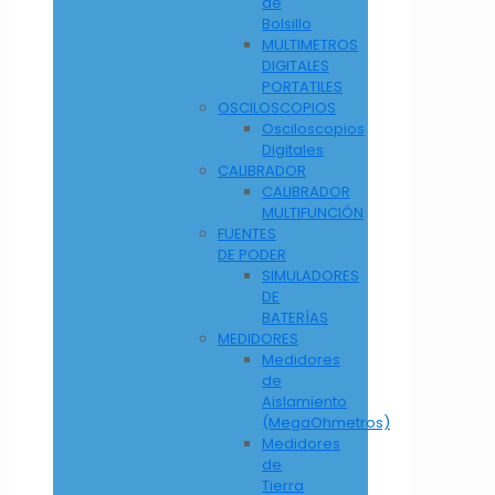
de
Bolsillo
MULTIMETROS
DIGITALES
PORTATILES
OSCILOSCOPIOS
Osciloscopios
Digitales
CALIBRADOR
CALIBRADOR
MULTIFUNCIÓN
FUENTES
DE PODER
SIMULADORES
DE
BATERÍAS
MEDIDORES
Medidores
de
Aislamiento
(MegaOhmetros)
Medidores
de
Tierra