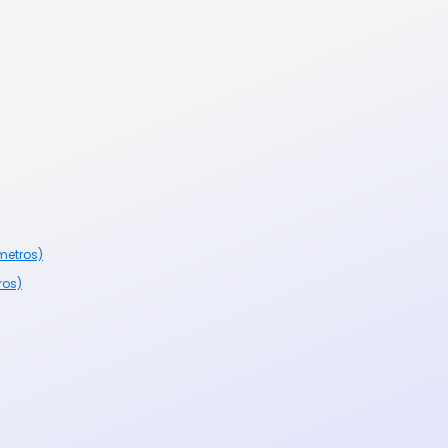
metros)
ros)