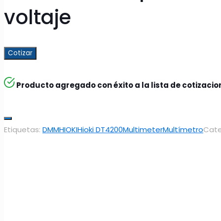
voltaje
Cotizar
Producto agregado con éxito a la lista de cotizaci
Etiquetas:
DMM
HIOKI
Hioki DT4200
Multimeter
Multímetro
Cate