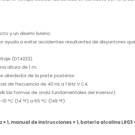
to y un diseño liviano.
tor ayuda a evitar accidentes resultantes de disyuntores qu
ltaje (DT4223).
a altura de 1 m.
alrededor de la parte posterior.
cas de frecuencia de 40 Hz a 1 kHz V CA.
medir las formas de onda fundamentales del inversor).
 °C (14 °F) a 65 °C (149 °F).
× 1, manual de instrucciones × 1, batería alcalina LR03 ×