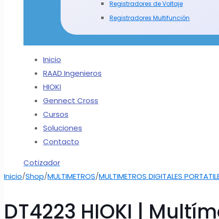
Registradores de Voltaje
Registradores Multifunción
Inicio
RAAD Ingenieros
HIOKI
Gennect Cross
Cursos
Soluciones
Contacto
Cotizador
Inicio
/
Shop
/
MULTIMETROS
/
MULTIMETROS DIGITALES PORTATIL
DT4223 HIOKI | Multím