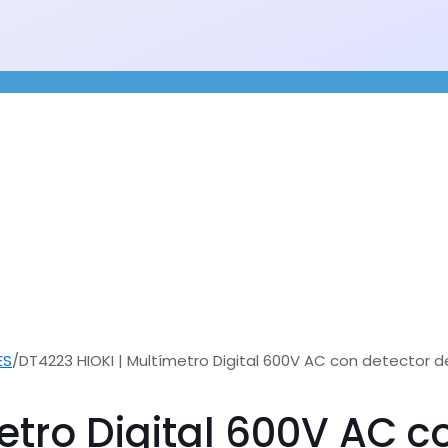
ES
/
DT4223 HIOKI | Multímetro Digital 600V AC con detector d
etro Digital 600V AC c