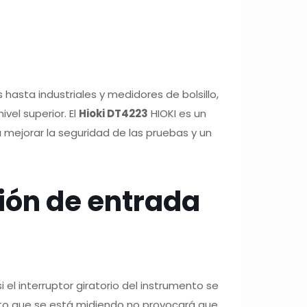
asta industriales y medidores de bolsillo,
vel superior. El
Hioki DT4223
HIOKI es un
a mejorar la seguridad de las pruebas y un
ción de entrada
 el interruptor giratorio del instrumento se
cuito que se está midiendo no provocará que