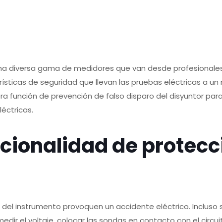
una diversa gama de medidores que van desde profesionales h
ticas de seguridad que llevan las pruebas eléctricas a un ni
ra función de prevención de falso disparo del disyuntor par
éctricas.
ncionalidad de protec
 del instrumento provoquen un accidente eléctrico. Incluso si
r medir el voltaje, colocar las sondas en contacto con el cir