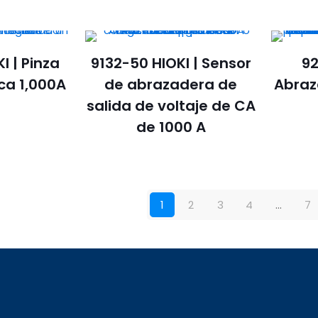
I | Pinza
9132-50 HIOKI | Sensor
92
ca 1,000A
de abrazadera de
Abraz
salida de voltaje de CA
de 1000 A
1
2
3
4
…
7