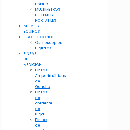
Bolsillo
MULTIMETROS
DIGITALES
PORTATILES
NUEVOS
EQUIPOS
OSCILOSCOPIOS
Osciloscopios
Digitales
PINZAS
DE
MEDICIÓN
Pinzas
Amperimétricas
de
Gancho
Pinzas
de
corriente
de
fuga
Pinzas
de