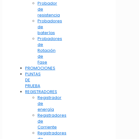
Probador
de
resistencia
Probadores
de
baterías
Probadores
de
Rotación
de
Fase
PROMOCIONES
PUNTAS
DE
PRUEBA
REGISTRADORES
Registrador
de
energía
Registradores
de
Corriente
Registradores
de