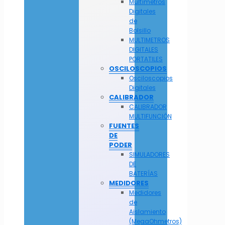
Multímetros
Digitales
de
Bolsillo
MULTIMETROS
DIGITALES
PORTATILES
OSCILOSCOPIOS
Osciloscopios
Digitales
CALIBRADOR
CALIBRADOR
MULTIFUNCIÓN
FUENTES
DE
PODER
SIMULADORES
DE
BATERÍAS
MEDIDORES
Medidores
de
Aislamiento
(MegaOhmetros)