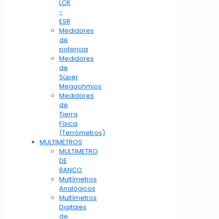
LCR
-
ESR
Medidores
de
potencia
Medidores
de
Súper
Megaohmios
Medidores
de
Tierra
Física
(Terrómetros)
MULTIMETROS
MULTIMETRO
DE
BANCO
Multímetros
Analógicos
Multímetros
Digitales
de