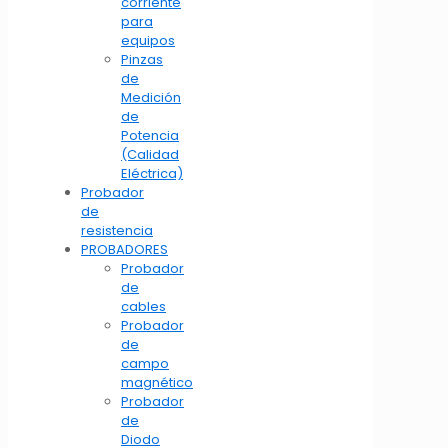
corriente
para
equipos
Pinzas
de
Medición
de
Potencia
(Calidad
Eléctrica)
Probador
de
resistencia
PROBADORES
Probador
de
cables
Probador
de
campo
magnético
Probador
de
Diodo