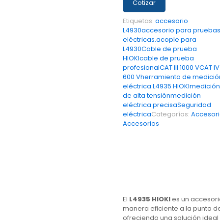
Cotizar
Etiquetas:
accesorio
L4930
accesorio para prueba
eléctricas.
acople para
L4930
Cable de prueba
HIOKI
cable de prueba
profesional
CAT III 1000 V
CAT IV
600 V
herramienta de medició
eléctrica.
L4935 HIOKI
medición
de alta tensión
medición
eléctrica precisa
Seguridad
eléctrica
Categorías:
Accesor
Accesorios
El
L4935 HIOKI
es un accesori
manera eficiente a la punta d
ofreciendo una solución ideal