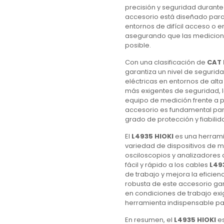
precisión y seguridad durante 
accesorio está diseñado para f
entornos de difícil acceso o 
asegurando que las medicione
posible.
Con una clasificación de
CAT 
garantiza un nivel de segurid
eléctricas en entornos de alt
más exigentes de seguridad, l
equipo de medición frente a po
accesorio es fundamental par
grado de protección y fiabilid
El
L4935 HIOKI
es una herrami
variedad de dispositivos de m
osciloscopios y analizadores 
fácil y rápido a los cables
L49
de trabajo y mejora la eficien
robusta de este accesorio gara
en condiciones de trabajo exig
herramienta indispensable par
En resumen, el
L4935 HIOKI
es