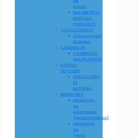
de
Bolsillo
MULTIMETROS
DIGITALES
PORTATILES
OSCILOSCOPIOS
Osciloscopios
Digitales
CALIBRADOR
CALIBRADOR
MULTIFUNCIÓN
FUENTES
DE PODER
SIMULADORES
DE
BATERÍAS
MEDIDORES
Medidores
de
Aislamiento
(MegaOhmetros)
Medidores
de
Tierra