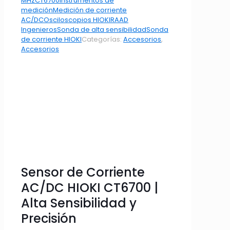
MHz
CT6700
Instrumentos de
medición
Medición de corriente
AC/DC
Osciloscopios HIOKI
RAAD
Ingenieros
Sonda de alta sensibilidad
Sonda
de corriente HIOKI
Categorías:
Accesorios
,
Accesorios
Sensor de Corriente
AC/DC HIOKI CT6700 |
Alta Sensibilidad y
Precisión