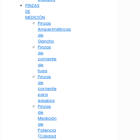
PINZAS
DE
MEDICIÓN
Pinzas
Amperimétricas
de
Gancho
Pinzas
de
corriente
de
fuga
Pinzas
de
corriente
para
equipos
Pinzas
de
Medición
de
Potencia
(Calidad