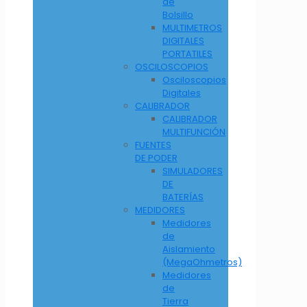
de
Bolsillo
MULTIMETROS
DIGITALES
PORTATILES
OSCILOSCOPIOS
Osciloscopios
Digitales
CALIBRADOR
CALIBRADOR
MULTIFUNCIÓN
FUENTES
DE PODER
SIMULADORES
DE
BATERÍAS
MEDIDORES
Medidores
de
Aislamiento
(MegaOhmetros)
Medidores
de
Tierra