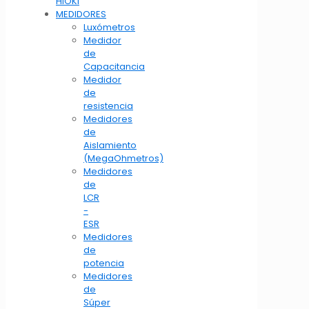
HIOKI
MEDIDORES
Luxómetros
Medidor
de
Capacitancia
Medidor
de
resistencia
Medidores
de
Aislamiento
(MegaOhmetros)
Medidores
de
LCR
-
ESR
Medidores
de
potencia
Medidores
de
Súper