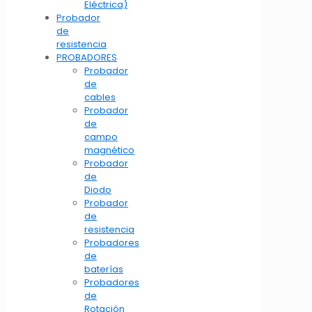
Eléctrica)
Probador
de
resistencia
PROBADORES
Probador
de
cables
Probador
de
campo
magnético
Probador
de
Diodo
Probador
de
resistencia
Probadores
de
baterías
Probadores
de
Rotación