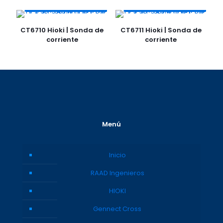
CT6710 Hioki | Sonda de
CT6711 Hioki | Sonda de
corriente
corriente
Menú
Inicio
RAAD Ingenieros
HIOKI
Gennect Cross