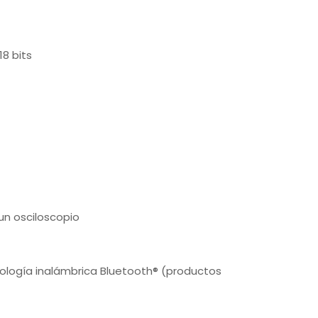
8 bits
un osciloscopio
nología inalámbrica Bluetooth® (productos