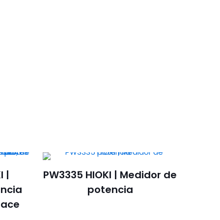
 |
PW3335 HIOKI | Medidor de
encia
potencia
lace