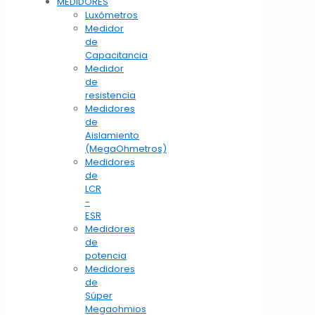
MEDIDORES
Luxómetros
Medidor
de
Capacitancia
Medidor
de
resistencia
Medidores
de
Aislamiento
(MegaOhmetros)
Medidores
de
LCR
-
ESR
Medidores
de
potencia
Medidores
de
Súper
Megaohmios