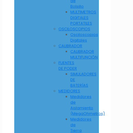
de
Bolsillo
MULTIMETROS
DIGITALES
PORTATILES
OSCILOSCOPIOS
Osciloscopios
Digitales
CALIBRADOR
CALIBRADOR
MULTIFUNCIÓN
FUENTES
DE PODER
SIMULADORES
DE
BATERÍAS
MEDIDORES
Medidores
de
Aislamiento
(MegaOhmetros)
Medidores
de
Tierra