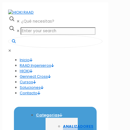
✕
✕
✕
Inicio
RAAD Ingenieros
HIOKI
Gennect Cross
Cursos
Soluciones
Contacto
Categorias
ANALIZADORES