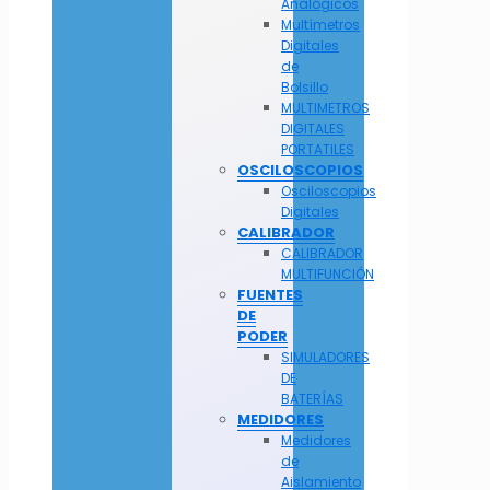
Analógicos
Multímetros
Digitales
de
Bolsillo
MULTIMETROS
DIGITALES
PORTATILES
OSCILOSCOPIOS
Osciloscopios
Digitales
CALIBRADOR
CALIBRADOR
MULTIFUNCIÓN
FUENTES
DE
PODER
SIMULADORES
DE
BATERÍAS
MEDIDORES
Medidores
de
Aislamiento