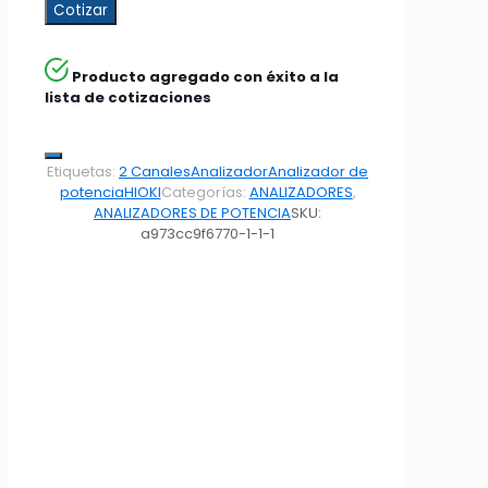
Cotizar
Producto agregado con éxito a la
lista de cotizaciones
Etiquetas:
2 Canales
Analizador
Analizador de
potencia
HIOKI
Categorías:
ANALIZADORES
,
ANALIZADORES DE POTENCIA
SKU:
a973cc9f6770-1-1-1