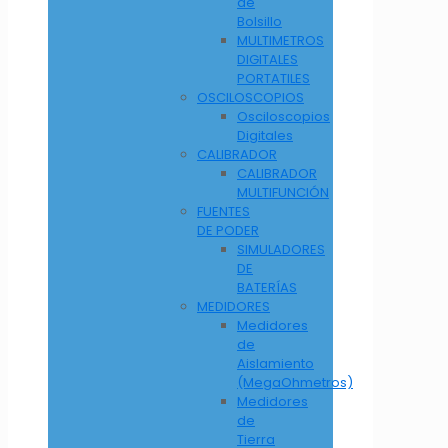
de
Bolsillo
MULTIMETROS
DIGITALES
PORTATILES
OSCILOSCOPIOS
Osciloscopios
Digitales
CALIBRADOR
CALIBRADOR
MULTIFUNCIÓN
FUENTES
DE PODER
SIMULADORES
DE
BATERÍAS
MEDIDORES
Medidores
de
Aislamiento
(MegaOhmetros)
Medidores
de
Tierra