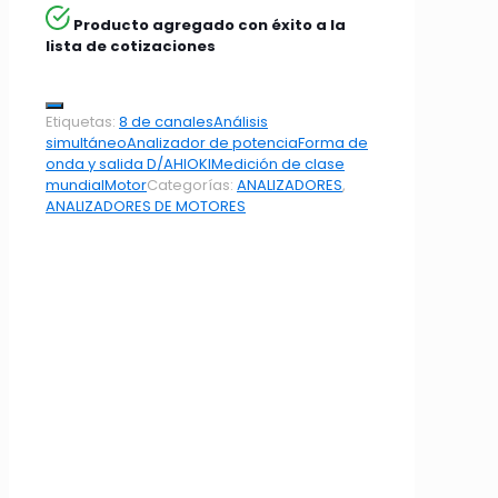
Producto agregado con éxito a la
lista de cotizaciones
Etiquetas:
8 de canales
Análisis
simultáneo
Analizador de potencia
Forma de
onda y salida D/A
HIOKI
Medición de clase
mundial
Motor
Categorías:
ANALIZADORES
,
ANALIZADORES DE MOTORES