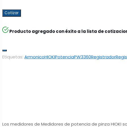
Cotizar
Producto agregado con éxito a la lista de cotizaci
Etiquetas:
Armonico
HIOKI
Potencia
PW3360
Registrador
Regis
Los medidores de Medidores de potencia de pinza HIOKI son