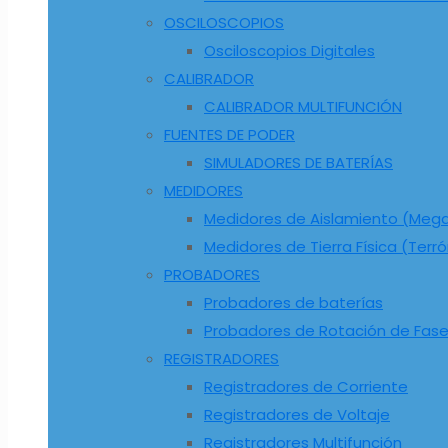
OSCILOSCOPIOS
Osciloscopios Digitales
CALIBRADOR
CALIBRADOR MULTIFUNCIÓN
FUENTES DE PODER
SIMULADORES DE BATERÍAS
MEDIDORES
Medidores de Aislamiento (Me
Medidores de Tierra Física (Terr
PROBADORES
Probadores de baterías
Probadores de Rotación de Fas
REGISTRADORES
Registradores de Corriente
Registradores de Voltaje
Registradores Multifunción