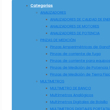
Categorias
ANALIZADORES
ANALIZADORES DE CALIDAD DE ENE
ANALIZADORES DE MOTORES
ANALIZADORES DE POTENCIA
PINZAS DE MEDICIÓN
Pinzas Amperimétricas de Ganc
Pinzas de corriente de fuga
Pinzas de corriente para equipo
Pinzas de Medición de Potencia (
Pinzas de Medición de Tierra Físi
MULTIMETROS
MULTIMETRO DE BANCO
Multímetros Analógicos
Multímetros Digitales de Bolsillo
MULTIMETROS DIGITALES PORTATIL