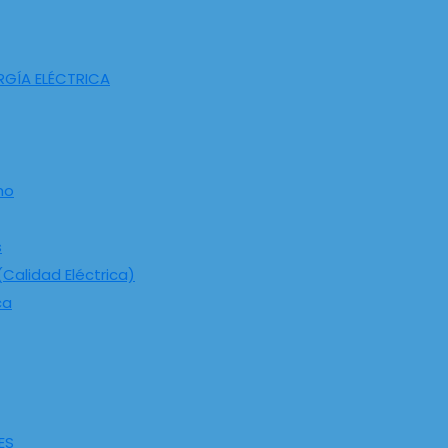
RGÍA ELÉCTRICA
ho
s
Calidad Eléctrica)
ca
ES