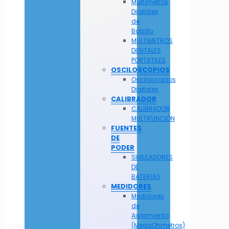
Multímetros
Digitales
de
Bolsillo
MULTIMETROS
DIGITALES
PORTATILES
OSCILOSCOPIOS
Osciloscopios
Digitales
CALIBRADOR
CALIBRADOR
MULTIFUNCIÓN
FUENTES
DE
PODER
SIMULADORES
DE
BATERÍAS
MEDIDORES
Medidores
de
Aislamiento
(MegaOhmetros)