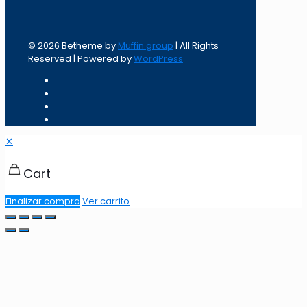
© 2026 Betheme by
Muffin group
| All Rights
Reserved | Powered by
WordPress
✕
Cart
Finalizar compra
Ver carrito