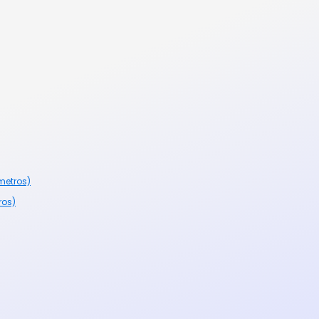
metros)
ros)