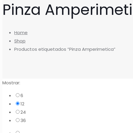
Pinza Amperimet
Home
Shop
Productos etiquetados “Pinza Amperimetica”
Mostrar:
6
12
24
36