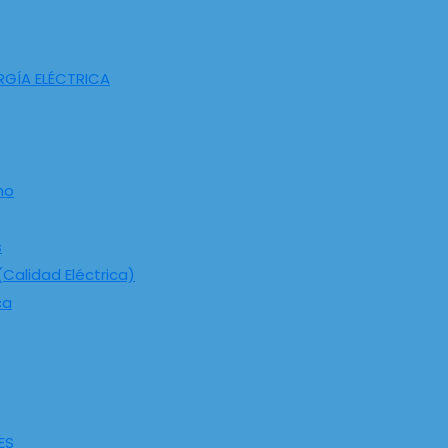
RGÍA ELÉCTRICA
ho
s
Calidad Eléctrica)
ca
ES