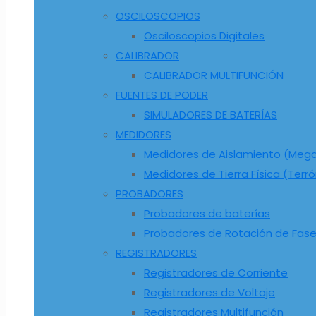
OSCILOSCOPIOS
Osciloscopios Digitales
CALIBRADOR
CALIBRADOR MULTIFUNCIÓN
FUENTES DE PODER
SIMULADORES DE BATERÍAS
MEDIDORES
Medidores de Aislamiento (Me
Medidores de Tierra Física (Terr
PROBADORES
Probadores de baterías
Probadores de Rotación de Fas
REGISTRADORES
Registradores de Corriente
Registradores de Voltaje
Registradores Multifunción