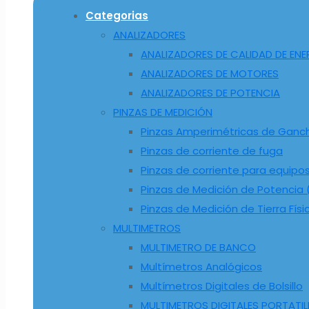
Categorias
ANALIZADORES
ANALIZADORES DE CALIDAD DE ENE
ANALIZADORES DE MOTORES
ANALIZADORES DE POTENCIA
PINZAS DE MEDICIÓN
Pinzas Amperimétricas de Ganc
Pinzas de corriente de fuga
Pinzas de corriente para equipo
Pinzas de Medición de Potencia (
Pinzas de Medición de Tierra Físi
MULTIMETROS
MULTIMETRO DE BANCO
Multímetros Analógicos
Multímetros Digitales de Bolsillo
MULTIMETROS DIGITALES PORTATIL