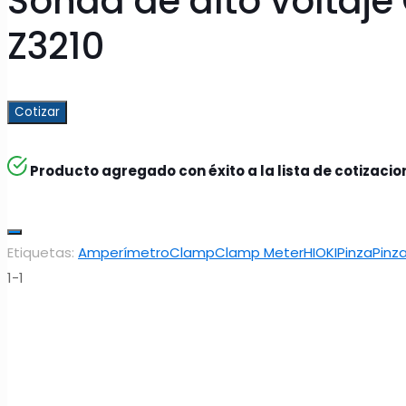
Sonda de alto voltaj
Z3210
Cotizar
Producto agregado con éxito a la lista de cotizaci
Etiquetas:
Amperímetro
Clamp
Clamp Meter
HIOKI
Pinza
Pinz
1-1