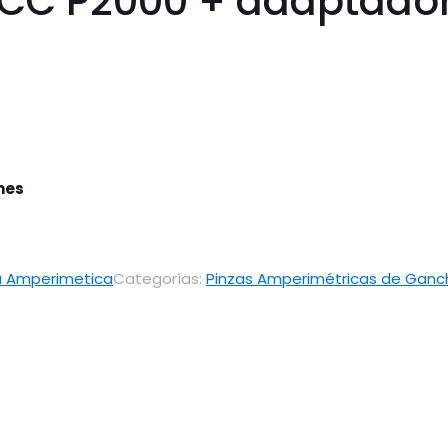
e CC P2000 + adaptado
ones
a Amperimetica
Categorías:
Pinzas Amperimétricas de Ganc