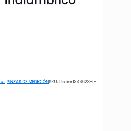
r inalámbrico
ho
,
PINZAS DE MEDICIÓN
SKU:
1fe5ed343623-1-