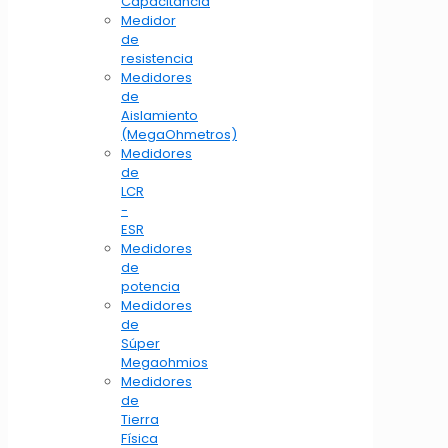
Capacitancia
Medidor
de
resistencia
Medidores
de
Aislamiento
(MegaOhmetros)
Medidores
de
LCR
-
ESR
Medidores
de
potencia
Medidores
de
Súper
Megaohmios
Medidores
de
Tierra
Física