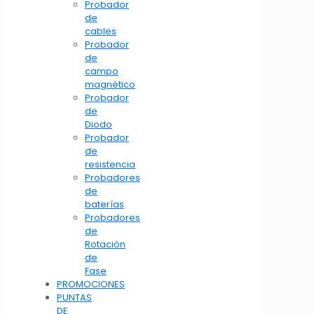
Probador
de
cables
Probador
de
campo
magnético
Probador
de
Diodo
Probador
de
resistencia
Probadores
de
baterías
Probadores
de
Rotación
de
Fase
PROMOCIONES
PUNTAS
DE