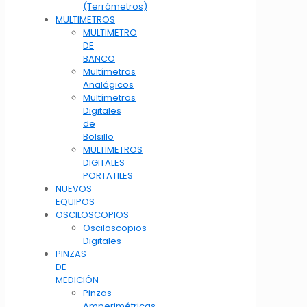
(Terrómetros)
MULTIMETROS
MULTIMETRO
DE
BANCO
Multímetros
Analógicos
Multímetros
Digitales
de
Bolsillo
MULTIMETROS
DIGITALES
PORTATILES
NUEVOS
EQUIPOS
OSCILOSCOPIOS
Osciloscopios
Digitales
PINZAS
DE
MEDICIÓN
Pinzas
Amperimétricas