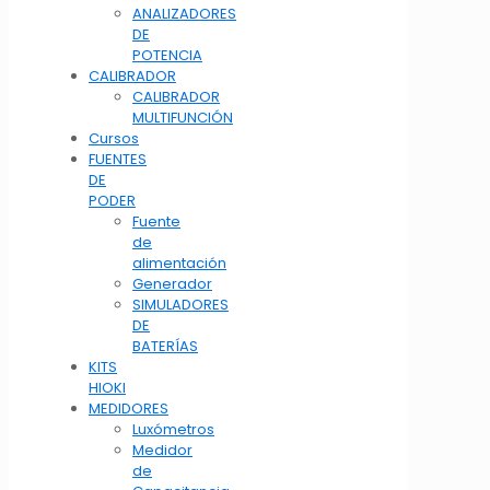
ANALIZADORES
DE
POTENCIA
CALIBRADOR
CALIBRADOR
MULTIFUNCIÓN
Cursos
FUENTES
DE
PODER
Fuente
de
alimentación
Generador
SIMULADORES
DE
BATERÍAS
KITS
HIOKI
MEDIDORES
Luxómetros
Medidor
de