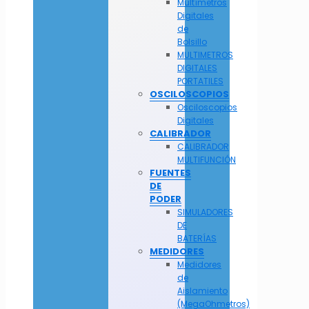
Multímetros
Digitales
de
Bolsillo
MULTIMETROS
DIGITALES
PORTATILES
OSCILOSCOPIOS
Osciloscopios
Digitales
CALIBRADOR
CALIBRADOR
MULTIFUNCIÓN
FUENTES
DE
PODER
SIMULADORES
DE
BATERÍAS
MEDIDORES
Medidores
de
Aislamiento
(MegaOhmetros)