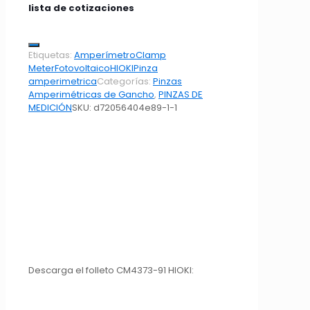
lista de cotizaciones
Etiquetas:
Amperímetro
Clamp
Meter
Fotovoltaico
HIOKI
Pinza
amperimetrica
Categorías:
Pinzas
Amperimétricas de Gancho
,
PINZAS DE
MEDICIÓN
SKU:
d72056404e89-1-1
Descarga el folleto CM4373-91 HIOKI: