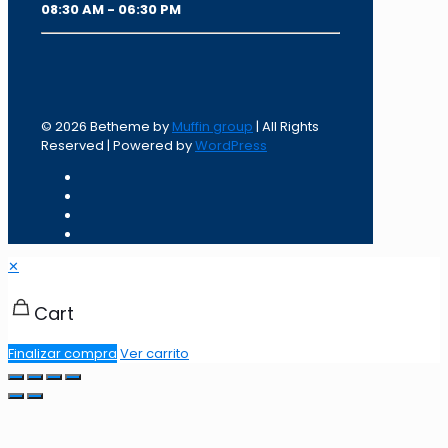
08:30 AM - 06:30 PM
© 2026 Betheme by
Muffin group
| All Rights
Reserved | Powered by
WordPress
✕
Cart
Finalizar compra
Ver carrito