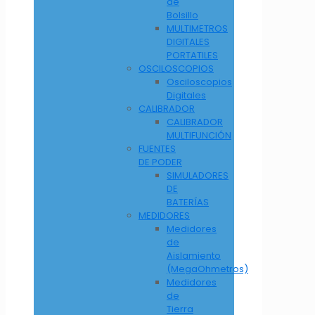
de
Bolsillo
MULTIMETROS
DIGITALES
PORTATILES
OSCILOSCOPIOS
Osciloscopios
Digitales
CALIBRADOR
CALIBRADOR
MULTIFUNCIÓN
FUENTES
DE PODER
SIMULADORES
DE
BATERÍAS
MEDIDORES
Medidores
de
Aislamiento
(MegaOhmetros)
Medidores
de
Tierra