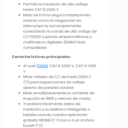
Permite la medición de alto voltaje
hasta CAT III 2000 V
Mida de forma segura instalaciones
solares como la megasolar sin
interrumpir la red simplemente
conectando la sonda de alto voltaje de
CC P2000 a pinzas amperimétricas y
multímetros digitales (DMM) Hioki
compatibles
Características principales:
Al usar
P2000
: CAT III 2000 V, CAT IV 1000
V
Mida voltajes de CC de hasta 2000 V
(*1) para inspecciones de voltaje
abierto de paneles solares
Mida simultáneamente la corriente de
irrupción en RMS y valores de cresta
Transfiera fácilmente datos de
medición a su teléfono inteligente o
tableta usando nuestra aplicación
gratuita GENNECT Cross o a un archivo
Excel® (*2)