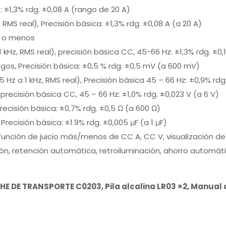
: ±1,3% rdg. ±0,08 A (rango de 20 A)
, RMS real), Precisión básica: ±1,3% rdg. ±0,08 A (a 20 A)
 3 o menos
1 kHz, RMS real), precisión básica CC, 45-66 Hz: ±1,3% rdg. ±0,
ngos, Precisión básica: ±0,5 % rdg. ±0,5 mV (a 600 mV)
5 Hz a 1 kHz, RMS real), Precisión básica 45 – 66 Hz: ±0,9% rdg
 precisión básica CC, 45 – 66 Hz: ±1,0% rdg. ±0,023 V (a 6 V)
precisión básica: ±0,7% rdg. ±0,5 Ω (a 600 Ω)
 Precisión básica: ±1.9% rdg. ±0,005 μF (a 1 μF)
nción de juicio más/menos de CC A, CC V, visualización d
ización, retención automática, retroiluminación, ahorro autom
HE DE TRANSPORTE C0203, Pila alcalina LR03 ×2, Manual 