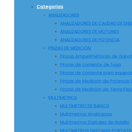
Categorias
ANALIZADORES
ANALIZADORES DE CALIDAD DE ENE
ANALIZADORES DE MOTORES
ANALIZADORES DE POTENCIA
PINZAS DE MEDICIÓN
Pinzas Amperimétricas de Ganc
Pinzas de corriente de fuga
Pinzas de corriente para equipo
Pinzas de Medición de Potencia (
Pinzas de Medición de Tierra Físi
MULTIMETROS
MULTIMETRO DE BANCO
Multímetros Analógicos
Multímetros Digitales de Bolsillo
MULTIMETROS DIGITALES PORTATIL