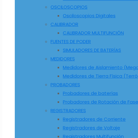
OSCILOSCOPIOS
Osciloscopios Digitales
CALIBRADOR
CALIBRADOR MULTIFUNCIÓN
FUENTES DE PODER
SIMULADORES DE BATERÍAS
MEDIDORES
Medidores de Aislamiento (Me
Medidores de Tierra Física (Terr
PROBADORES
Probadores de baterías
Probadores de Rotación de Fas
REGISTRADORES
Registradores de Corriente
Registradores de Voltaje
Registradores Multifunción