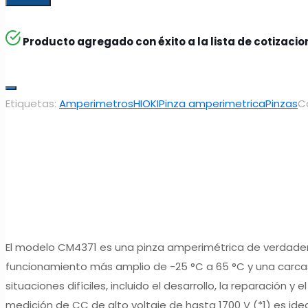
Producto agregado con éxito a la lista de cotizaci
Etiquetas:
Amperimetros
HIOKI
Pinza amperimetrica
Pinzas
C
El modelo CM4371 es una pinza amperimétrica de verdader
funcionamiento más amplio de -25 °C a 65 °C y una carcasa
situaciones difíciles, incluido el desarrollo, la reparació
medición de CC de alto voltaje de hasta 1700 V (*1) es id