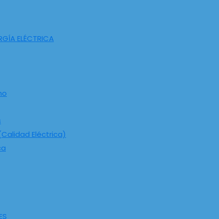
RGÍA ELÉCTRICA
ho
s
Calidad Eléctrica)
ca
ES