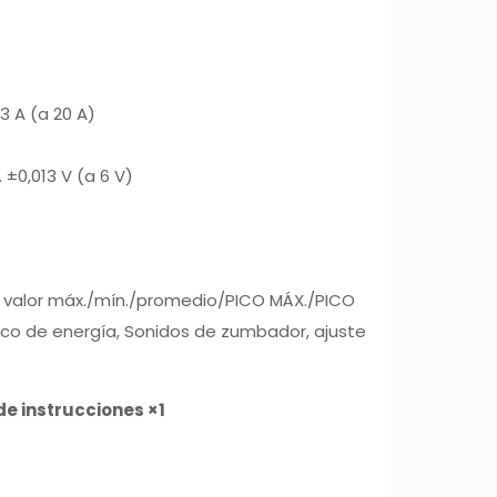
13 A (a 20 A)
. ±0,013 V (a 6 V)
e valor máx./mín./promedio/PICO MÁX./PICO
ático de energía, Sonidos de zumbador, ajuste
de instrucciones ×1