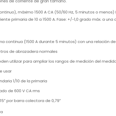
ones de corriente de gran tamaño.
ntinuo), máximo 1500 A CA (50/60 Hz, 5 minutos o menos) Re
riente primaria de 10 a 1500 A. Fase: +/-1,0 grado máx. a una c
ma continua (1500 A durante 5 minutos) con una relación de 
etros de abrazadera normales
eden utilizar para ampliar los rangos de medición del medid
de usar
daria 1/10 de la primaria
lado de 600 V CA rms
,15″ por barra colectora de 0,79″
ra