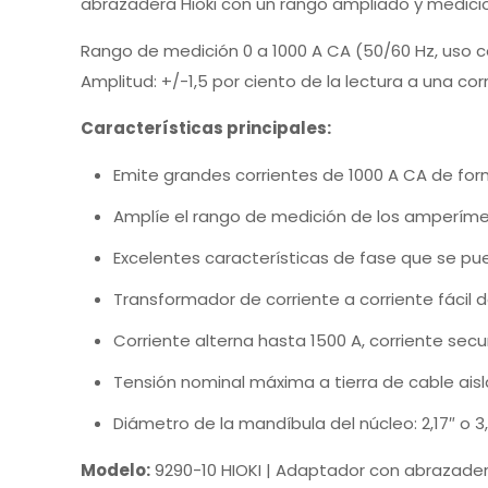
abrazadera Hioki con un rango ampliado y medici
Rango de medición 0 a 1000 A CA (50/60 Hz, uso co
Amplitud: +/-1,5 por ciento de la lectura a una cor
Características principales:
Emite grandes corrientes de 1000 A CA de for
Amplíe el rango de medición de los amperím
Excelentes características de fase que se pu
Transformador de corriente a corriente fácil 
Corriente alterna hasta 1500 A, corriente secun
Tensión nominal máxima a tierra de cable ais
Diámetro de la mandíbula del núcleo: 2,17″ o 3
Modelo:
9290-10 HIOKI | Adaptador con abrazade