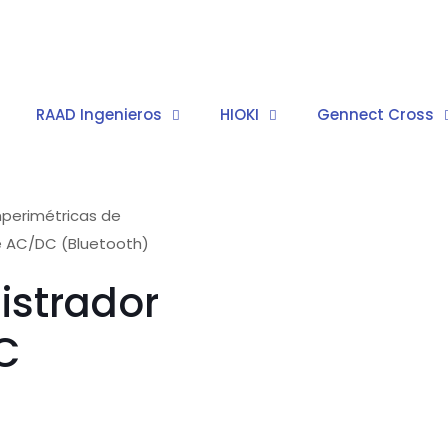
RAAD Ingenieros
HIOKI
Gennect Cross
perimétricas de
te AC/DC (Bluetooth)
istrador
C