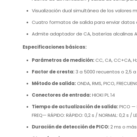
Visualización dual simultánea de los valores me
Cuatro formatos de salida para enviar datos a 
Admite adaptador de CA, baterías alcalinas 
Especificaciones básicas:
Parámetros de medición:
CC, CA, CC+CA, H
Factor de cresta:
3 a 5000 recuentos o 2,5 
Método de salida:
ONDA, RMS, PICO, FRECUEN
Conectores de entrada:
HIOKI PL 14
Tiempo de actualización de salida:
PICO — R
FREQ— RÁPIDO: RÁPIDO: 0,2 s / NORMAL: 0,2 s / L
Duración de detección de PICO:
2 ms o más 