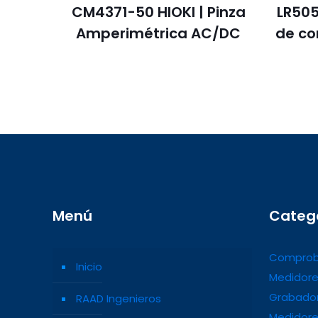
CM4371-50 HIOKI | Pinza
LR505
Amperimétrica AC/DC
de co
Menú
Categ
Comprob
Inicio
Medidore
Grabador
RAAD Ingenieros
Medidore