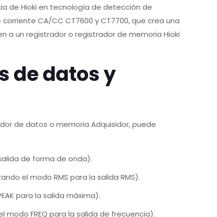
cia de Hioki en tecnología de detección de
s de corriente CA/CC CT7600 y CT7700, que crea una
 a un registrador o registrador de memoria Hioki
s de datos y
trador de datos o memoria Adquisidor, puede
salida de forma de onda).
zando el modo RMS para la salida RMS).
EAK para la salida máxima).
l modo FREQ para la salida de frecuencia).