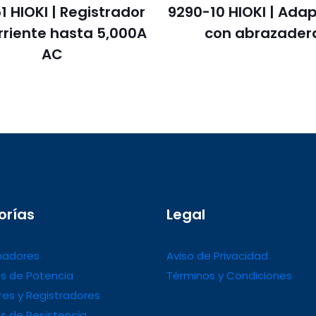
1 HIOKI | Registrador
9290-10 HIOKI | Ada
rriente hasta 5,000A
con abrazader
AC
orías
Legal
adores
Aviso de Privacidad
s de Potencia
Términos y Condiciones
es y Registradores
s de Resistencia