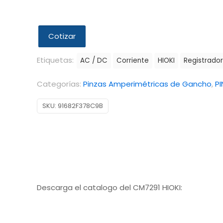
Cotizar
Etiquetas:
AC / DC
Corriente
HIOKI
Registrador
Categorías:
Pinzas Amperimétricas de Gancho
,
PI
SKU:
91682F378C9B
Descarga el catalogo del CM7291 HIOKI: