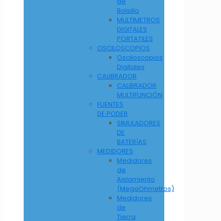
de
Bolsillo
MULTIMETROS
DIGITALES
PORTATILES
OSCILOSCOPIOS
Osciloscopios
Digitales
CALIBRADOR
CALIBRADOR
MULTIFUNCIÓN
FUENTES
DE PODER
SIMULADORES
DE
BATERÍAS
MEDIDORES
Medidores
de
Aislamiento
(MegaOhmetros)
Medidores
de
Tierra