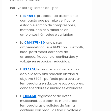
Incluye los siguientes equipos:
El
IR4057
, probador de aislamiento
compacto que permite verificar el
estado eléctrico de compresores,
motores, cables y tableros en
ambientes húmedos o variables.
La
CM4375-90
, una pinza
amperimétrica True RMS con Bluetooth,
ideal para medir corriente de
arranque, frecuencia, continuidad y
voltaje en espacios reducidos.
El
FT3701
, termómetro infrarrojo con
doble láser y alta relación distancia-
objetivo (30:1), perfecto para evaluar
temperatura en ductos, evaporadores,
condensadores o unidades exteriores.
El
LR8450
, registrador de datos
multicanal, que permite monitorear
temperaturas o voltajes de forma
continua con módulos tipo K, voltaje o