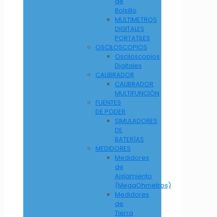
de
Bolsillo
MULTIMETROS
DIGITALES
PORTATILES
OSCILOSCOPIOS
Osciloscopios
Digitales
CALIBRADOR
CALIBRADOR
MULTIFUNCIÓN
FUENTES
DE PODER
SIMULADORES
DE
BATERÍAS
MEDIDORES
Medidores
de
Aislamiento
(MegaOhmetros)
Medidores
de
Tierra