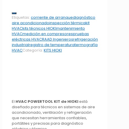
Etiquetas:
corriente de arranque
diagnóstico
aire acondicionado
inspección térmica
kit
HVAC
kits técnicos HIOKI
mantenimiento
HVAC
medición en compresores
pruebas
eléctricas HVAC
RAAD Ingenieros
refrigeración
industrial
registro de temperatura
termografía
HVAC
Categoría:
KITS HIOKI
El
HVAC POWERTOOL KIT de HIOKI
está
diseñado para técnicos en sistemas de aire
acondicionado, ventilación y refrigeración
que necesitan herramientas confiables,
portátiles y precisas para diagnóstico
eléctrico y térmico.