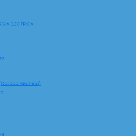
RGÍA ELÉCTRICA
ho
s
Calidad Eléctrica)
ca
ES