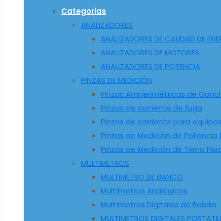
Categorias
ANALIZADORES
ANALIZADORES DE CALIDAD DE ENE
ANALIZADORES DE MOTORES
ANALIZADORES DE POTENCIA
PINZAS DE MEDICIÓN
Pinzas Amperimétricas de Ganc
Pinzas de corriente de fuga
Pinzas de corriente para equipo
Pinzas de Medición de Potencia (
Pinzas de Medición de Tierra Físi
MULTIMETROS
MULTIMETRO DE BANCO
Multímetros Analógicos
Multímetros Digitales de Bolsillo
MULTIMETROS DIGITALES PORTATIL