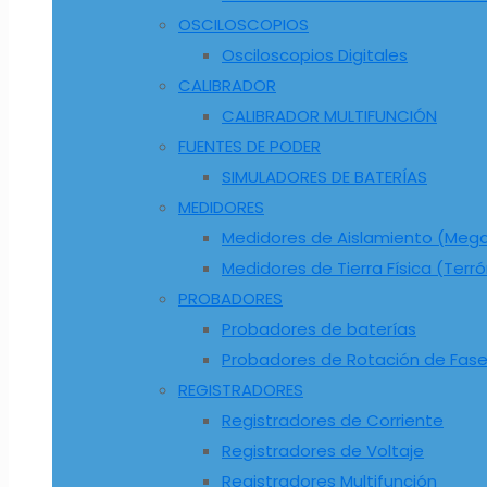
OSCILOSCOPIOS
Osciloscopios Digitales
CALIBRADOR
CALIBRADOR MULTIFUNCIÓN
FUENTES DE PODER
SIMULADORES DE BATERÍAS
MEDIDORES
Medidores de Aislamiento (Me
Medidores de Tierra Física (Terr
PROBADORES
Probadores de baterías
Probadores de Rotación de Fas
REGISTRADORES
Registradores de Corriente
Registradores de Voltaje
Registradores Multifunción