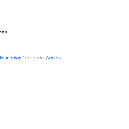
ones
iloscopios
Categoría:
Cursos