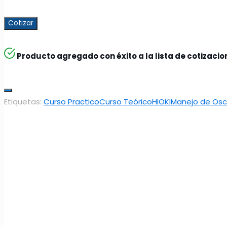
Cotizar
Producto agregado con éxito a la lista de cotizaci
Etiquetas:
Curso Practico
Curso Teórico
HIOKI
Manejo de Osc