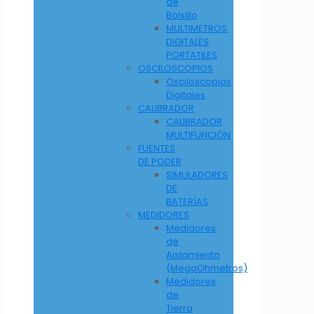
de
Bolsillo
MULTIMETROS
DIGITALES
PORTATILES
OSCILOSCOPIOS
Osciloscopios
Digitales
CALIBRADOR
CALIBRADOR
MULTIFUNCIÓN
FUENTES
DE PODER
SIMULADORES
DE
BATERÍAS
MEDIDORES
Medidores
de
Aislamiento
(MegaOhmetros)
Medidores
de
Tierra