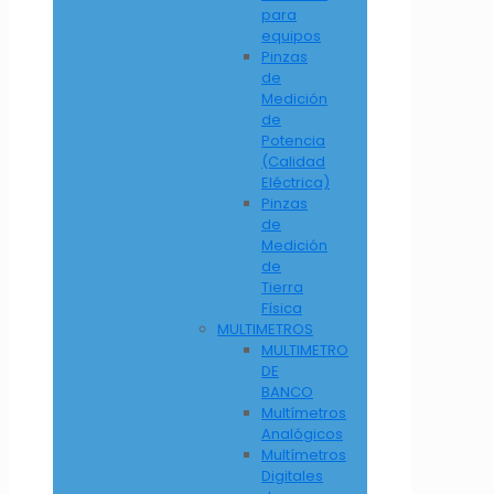
para
equipos
Pinzas
de
Medición
de
Potencia
(Calidad
Eléctrica)
Pinzas
de
Medición
de
Tierra
Física
MULTIMETROS
MULTIMETRO
DE
BANCO
Multímetros
Analógicos
Multímetros
Digitales