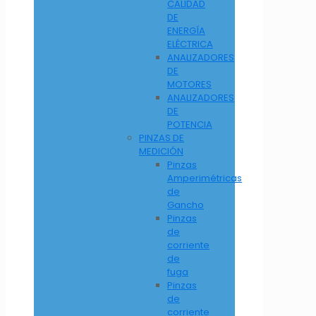
CALIDAD
DE
ENERGÍA
ELÉCTRICA
ANALIZADORES
DE
MOTORES
ANALIZADORES
DE
POTENCIA
PINZAS DE
MEDICIÓN
Pinzas
Amperimétricas
de
Gancho
Pinzas
de
corriente
de
fuga
Pinzas
de
corriente