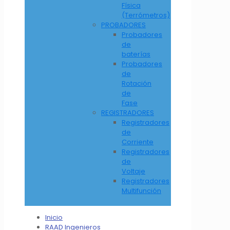
Física
(Terrómetros)
PROBADORES
Probadores
de
baterías
Probadores
de
Rotación
de
Fase
REGISTRADORES
Registradores
de
Corriente
Registradores
de
Voltaje
Registradores
Multifunción
Inicio
RAAD Ingenieros