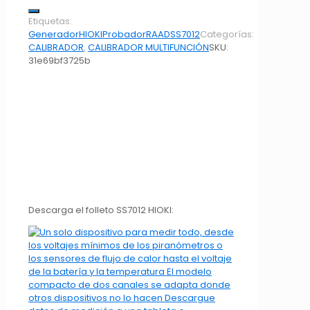
Etiquetas:
Generador
HIOKI
Probador
RAAD
SS7012
Categorías:
CALIBRADOR
,
CALIBRADOR MULTIFUNCIÓN
SKU:
31e69bf3725b
Descarga el folleto SS7012 HIOKI: