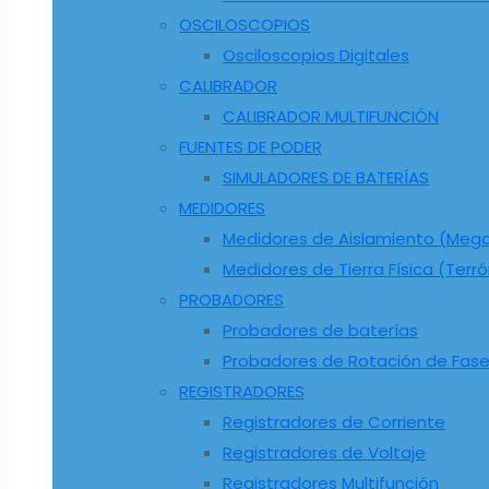
OSCILOSCOPIOS
Osciloscopios Digitales
CALIBRADOR
CALIBRADOR MULTIFUNCIÓN
FUENTES DE PODER
SIMULADORES DE BATERÍAS
MEDIDORES
Medidores de Aislamiento (Me
Medidores de Tierra Física (Terr
PROBADORES
Probadores de baterías
Probadores de Rotación de Fas
REGISTRADORES
Registradores de Corriente
Registradores de Voltaje
Registradores Multifunción