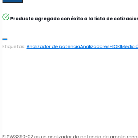
Producto agregado con éxito a la lista de cotizaci
Etiquetas:
Analizador de potencia
Analizadores
HIOKI
Medici
El PW3390-02 es un analizador de potencia de amplio rango 