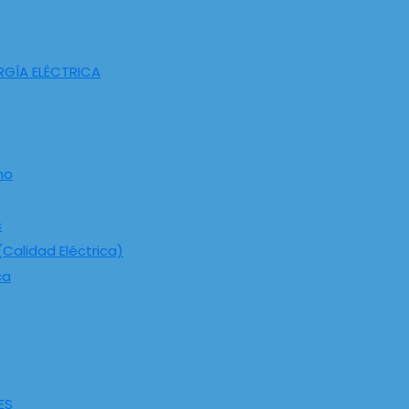
RGÍA ELÉCTRICA
ho
s
Calidad Eléctrica)
ca
ES