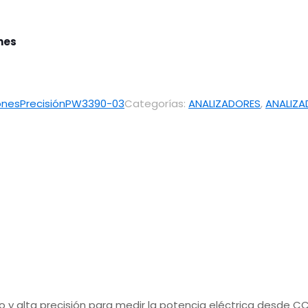
ones
ónes
Precisión
PW3390-03
Categorías:
ANALIZADORES
,
ANALIZA
y alta precisión para medir la potencia eléctrica desde CC 