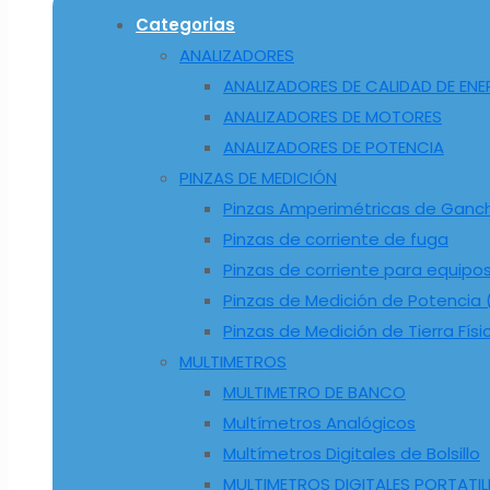
Categorias
ANALIZADORES
ANALIZADORES DE CALIDAD DE ENE
ANALIZADORES DE MOTORES
ANALIZADORES DE POTENCIA
PINZAS DE MEDICIÓN
Pinzas Amperimétricas de Ganc
Pinzas de corriente de fuga
Pinzas de corriente para equipo
Pinzas de Medición de Potencia (
Pinzas de Medición de Tierra Físi
MULTIMETROS
MULTIMETRO DE BANCO
Multímetros Analógicos
Multímetros Digitales de Bolsillo
MULTIMETROS DIGITALES PORTATIL