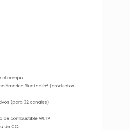
en el campo
 inalámbrica Bluetooth® (productos
tivos (para 32 canales)
cia de combustible WLTP
ia de CC.