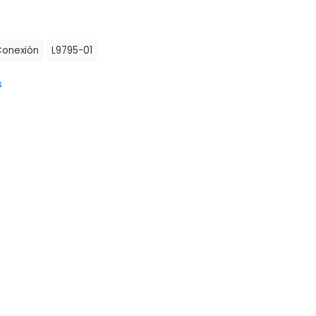
onexión
L9795-01
s