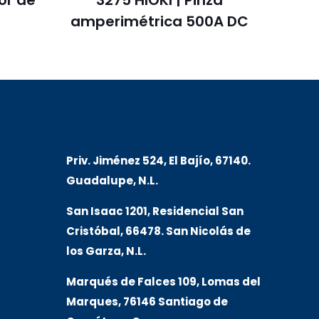
or de
3275 HIOKI | Pinza
amperimétrica 500A DC
Priv. Jiménez 524, El Bajío, 67140.
Guadalupe, N.L.
San Isaac 1201, Residencial San
Cristóbal, 66478. San Nicolás de
los Garza, N.L.
Marqués de Falces 109, Lomas del
Marqu
es, 76146 Santiago de