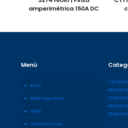
3274 HIOKI | Pinza
CT71
amperimétrica 150A DC
c
Menú
Categ
Comprob
Inicio
Medidore
Grabador
RAAD Ingenieros
Medidore
HIOKI
Registra
Gennect Cross