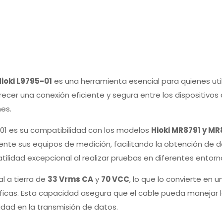
ioki L9795-01
es una herramienta esencial para quienes uti
cer una conexión eficiente y segura entre los dispositivos
nes.
-01 es su compatibilidad con los modelos
Hioki MR8791 y M
nte sus equipos de medición, facilitando la obtención de d
atilidad excepcional al realizar pruebas en diferentes entorn
l a tierra de
33 Vrms CA
y
70 VCC
, lo que lo convierte en 
ficas. Esta capacidad asegura que el cable pueda manejar 
idad en la transmisión de datos.