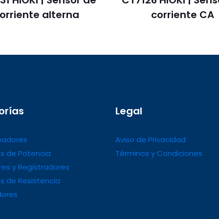
31 HIOKI | Sensor de
CT7126 HIOKI | Sens
orriente alterna
corriente CA
orías
Legal
adores
Aviso de Privacidad
s de Potencia
Términos y Condiciones
es y Registradores
s de Resistencia
dores