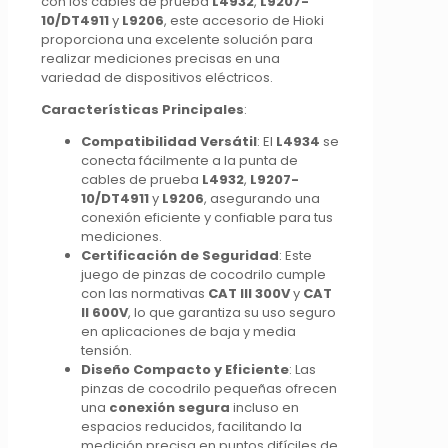
con los cables de prueba
L4932
,
L9207-
10/DT4911
y
L9206
, este accesorio de Hioki
proporciona una excelente solución para
realizar mediciones precisas en una
variedad de dispositivos eléctricos.
Características Principales
:
Compatibilidad Versátil
: El
L4934
se
conecta fácilmente a la punta de
cables de prueba
L4932
,
L9207-
10/DT4911
y
L9206
, asegurando una
conexión eficiente y confiable para tus
mediciones.
Certificación de Seguridad
: Este
juego de pinzas de cocodrilo cumple
con las normativas
CAT III 300V
y
CAT
II 600V
, lo que garantiza su uso seguro
en aplicaciones de baja y media
tensión.
Diseño Compacto y Eficiente
: Las
pinzas de cocodrilo pequeñas ofrecen
una
conexión segura
incluso en
espacios reducidos, facilitando la
medición precisa en puntos difíciles de