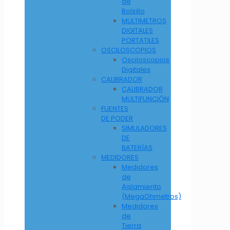
de
Bolsillo
MULTIMETROS
DIGITALES
PORTATILES
OSCILOSCOPIOS
Osciloscopios
Digitales
CALIBRADOR
CALIBRADOR
MULTIFUNCIÓN
FUENTES
DE PODER
SIMULADORES
DE
BATERÍAS
MEDIDORES
Medidores
de
Aislamiento
(MegaOhmetros)
Medidores
de
Tierra