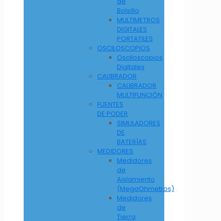
de
Bolsillo
MULTIMETROS
DIGITALES
PORTATILES
OSCILOSCOPIOS
Osciloscopios
Digitales
CALIBRADOR
CALIBRADOR
MULTIFUNCIÓN
FUENTES
DE PODER
SIMULADORES
DE
BATERÍAS
MEDIDORES
Medidores
de
Aislamiento
(MegaOhmetros)
Medidores
de
Tierra