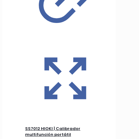
SS7012 HIOKI | Calibrador
multifunción portátil