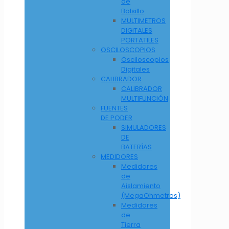
de
Bolsillo
MULTIMETROS
DIGITALES
PORTATILES
OSCILOSCOPIOS
Osciloscopios
Digitales
CALIBRADOR
CALIBRADOR
MULTIFUNCIÓN
FUENTES
DE PODER
SIMULADORES
DE
BATERÍAS
MEDIDORES
Medidores
de
Aislamiento
(MegaOhmetros)
Medidores
de
Tierra