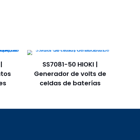
|
SS7081-50 HIOKI |
atos
Generador de volts de
les
celdas de baterías