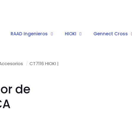
RAAD Ingenieros
HIOKI
Gennect Cross
Accesorios
/
CT7116 HIOKI |
sor de
CA