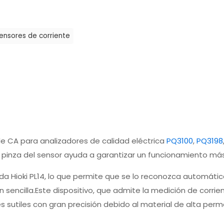
ensores de corriente
 de CA para analizadores de calidad eléctrica
PQ3100
,
PQ3198
con pinza del sensor ayuda a garantizar un funcionamiento má
lida Hioki PL14, lo que permite que se lo reconozca automá
sencilla.Este dispositivo, que admite la medición de corrien
s sutiles con gran precisión debido al material de alta perme