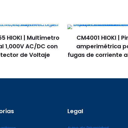
5 HIOKI | Multímetro
CM4001 HIOKI | Pi
tal 1,000V AC/DC con
amperimétrica p
tector de Voltaje
fugas de corriente a
orías
Legal
adores
Aviso de Privacidad