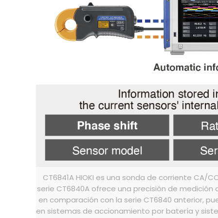
CT6841A HIOKI es una sonda de corriente CA/CC 
serie CT6840A ofrece una precisión de medición
en comparación con la serie CT6840 anterior, pu
en sistemas de accionamiento por batería y sist