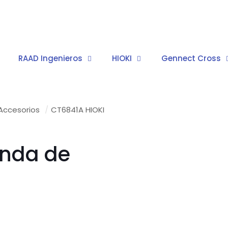
RAAD Ingenieros
HIOKI
Gennect Cross
Accesorios
/
CT6841A HIOKI
onda de