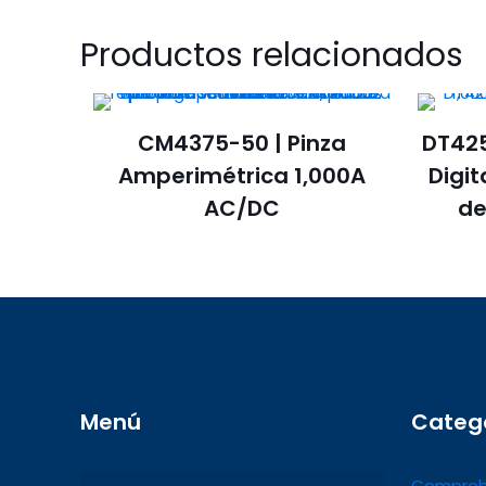
Productos relacionados
CM4375-50 | Pinza
DT425
Amperimétrica 1,000A
Digi
AC/DC
de
Menú
Categ
Comprob