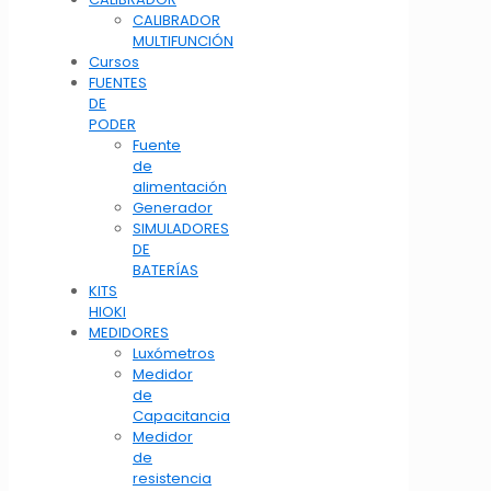
CALIBRADOR
MULTIFUNCIÓN
Cursos
FUENTES
DE
PODER
Fuente
de
alimentación
Generador
SIMULADORES
DE
BATERÍAS
KITS
HIOKI
MEDIDORES
Luxómetros
Medidor
de
Capacitancia
Medidor
de
resistencia