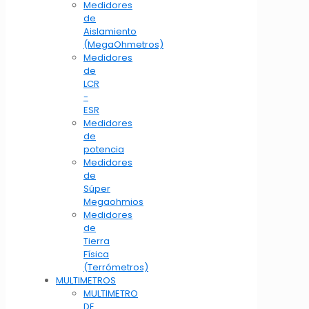
Medidores
de
Aislamiento
(MegaOhmetros)
Medidores
de
LCR
-
ESR
Medidores
de
potencia
Medidores
de
Súper
Megaohmios
Medidores
de
Tierra
Física
(Terrómetros)
MULTIMETROS
MULTIMETRO
DE