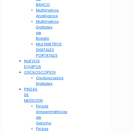
BANCO
Multímetros
Analógicos
Multímetros
Digitales
de
Bolsillo
MULTIMETROS
DIGITALES
PORTATILES
NUEVOS
EQUIPOS
OSCILOSCOPIOS
Osciloscopios
Digitales
PINZAS
DE
MEDICIÓN
Pinzas
Amperimétricas
de
Gancho
Pinzas