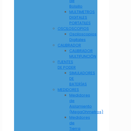
de
Bolsillo
MULTIMETROS
DIGITALES
PORTATILES
OSCILOSCOPIOS
Osciloscopios
Digitales
CALIBRADOR
CALIBRADOR
MULTIFUNCIÓN
FUENTES
DE PODER
SIMULADORES
DE
BATERÍAS
MEDIDORES
Medidores
de
Aislamiento
(MegaOhmetros)
Medidores
de
Tierra