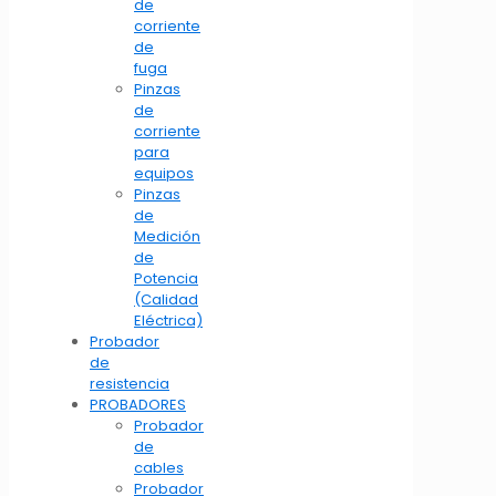
de
corriente
de
fuga
Pinzas
de
corriente
para
equipos
Pinzas
de
Medición
de
Potencia
(Calidad
Eléctrica)
Probador
de
resistencia
PROBADORES
Probador
de
cables
Probador