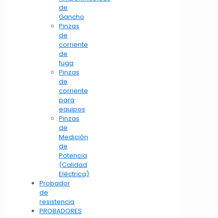
de
Gancho
Pinzas
de
corriente
de
fuga
Pinzas
de
corriente
para
equipos
Pinzas
de
Medición
de
Potencia
(Calidad
Eléctrica)
Probador
de
resistencia
PROBADORES