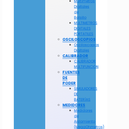
Multímetros
Digitales
de
Bolsillo
MULTIMETROS
DIGITALES
PORTATILES
OSCILOSCOPIOS
Osciloscopios
Digitales
CALIBRADOR
CALIBRADOR
MULTIFUNCIÓN
FUENTES
DE
PODER
SIMULADORES
DE
BATERÍAS
MEDIDORES
Medidores
de
Aislamiento
(MegaOhmetros)