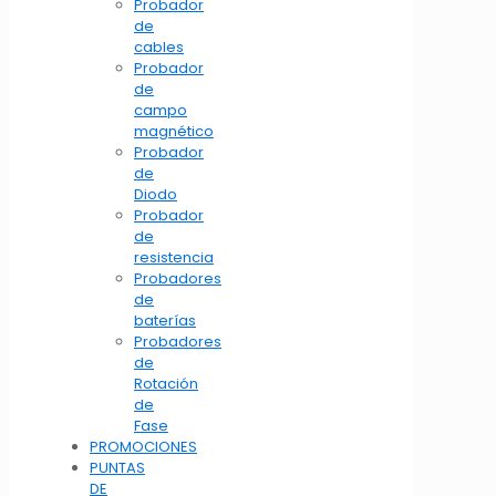
Probador
de
cables
Probador
de
campo
magnético
Probador
de
Diodo
Probador
de
resistencia
Probadores
de
baterías
Probadores
de
Rotación
de
Fase
PROMOCIONES
PUNTAS
DE