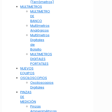
(Terrómetros)
MULTIMETROS
MULTIMETRO
DE
BANCO
Multímetros
Analógicos
Multímetros
Digitales
de
Bolsillo
MULTIMETROS
DIGITALES
PORTATILES
NUEVOS
EQUIPOS
OSCILOSCOPIOS
Osciloscopios
Digitales
PINZAS
DE
MEDICIÓN
Pinzas
Amperimétricas