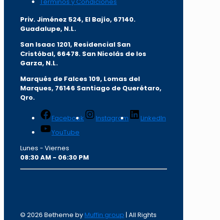
Términos y Condiciones
Priv. Jiménez 524, El Bajío, 67140.
Guadalupe, N.L.
San Isaac 1201, Residencial San
Cristóbal, 66478. San Nicolás de los
Garza, N.L.
Marqués de Falces 109, Lomas del
Marqu
es, 76146 Santiago de Querétaro,
Qro.
Facebook
Instagram
LinkedIn
YouTube
Lunes - Viernes
08:30 AM - 06:30 PM
© 2026 Betheme by
Muffin group
| All Rights