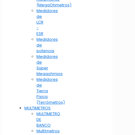
(MegaOhmetros)
Medidores
de
LCR
-
ESR
Medidores
de
potencia
Medidores
de
Súper
Megaohmios
Medidores
de
Tierra
Física
(Terrómetros)
MULTIMETROS
MULTIMETRO
DE
BANCO
Multímetros