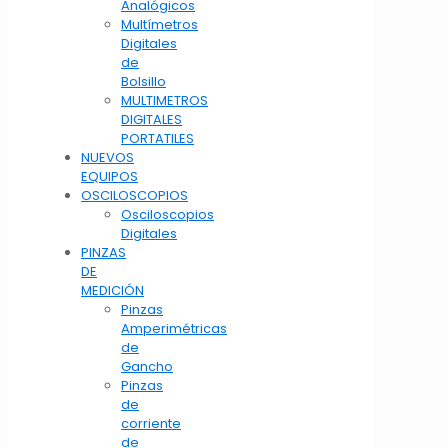
Analógicos
Multímetros
Digitales
de
Bolsillo
MULTIMETROS
DIGITALES
PORTATILES
NUEVOS
EQUIPOS
OSCILOSCOPIOS
Osciloscopios
Digitales
PINZAS
DE
MEDICIÓN
Pinzas
Amperimétricas
de
Gancho
Pinzas
de
corriente
de