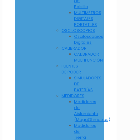
de
Bolsillo
MULTIMETROS
DIGITALES
PORTATILES
OSCILOSCOPIOS
Osciloscopios
Digitales
CALIBRADOR
CALIBRADOR
MULTIFUNCIÓN
FUENTES
DE PODER
SIMULADORES
DE
BATERÍAS
MEDIDORES
Medidores
de
Aislamiento
(MegaOhmetros)
Medidores
de
Tierra