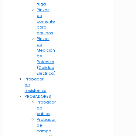
fuga
Pinzas
de
corriente
para
equipos
Pinzas
de
Medición
de
Potencia
(Calidad
Eléctrica)
Probador
de
resistencia
PROBADORES
Probador
de
cables
Probador
de
campo