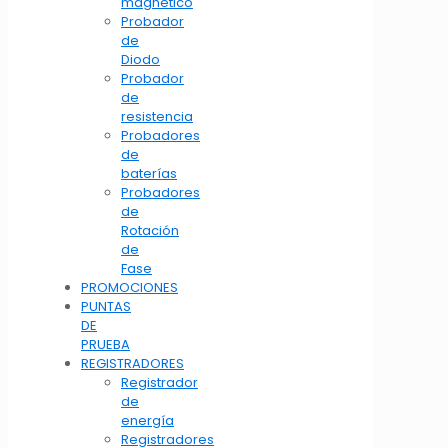
magnético
Probador
de
Diodo
Probador
de
resistencia
Probadores
de
baterías
Probadores
de
Rotación
de
Fase
PROMOCIONES
PUNTAS
DE
PRUEBA
REGISTRADORES
Registrador
de
energía
Registradores