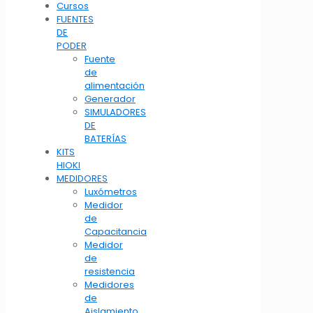
Cursos
FUENTES
DE
PODER
Fuente
de
alimentación
Generador
SIMULADORES
DE
BATERÍAS
KITS
HIOKI
MEDIDORES
Luxómetros
Medidor
de
Capacitancia
Medidor
de
resistencia
Medidores
de
Aislamiento