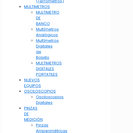
(Terrómetros)
MULTIMETROS
MULTIMETRO
DE
BANCO
Multímetros
Analógicos
Multímetros
Digitales
de
Bolsillo
MULTIMETROS
DIGITALES
PORTATILES
NUEVOS
EQUIPOS
OSCILOSCOPIOS
Osciloscopios
Digitales
PINZAS
DE
MEDICIÓN
Pinzas
Amperimétricas