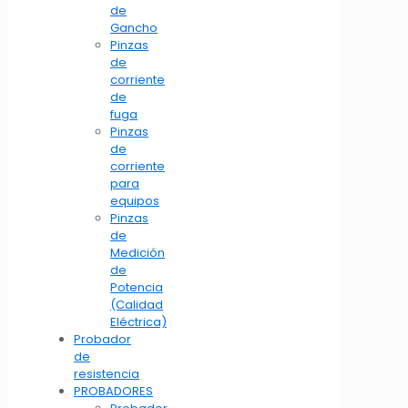
de
Gancho
Pinzas
de
corriente
de
fuga
Pinzas
de
corriente
para
equipos
Pinzas
de
Medición
de
Potencia
(Calidad
Eléctrica)
Probador
de
resistencia
PROBADORES