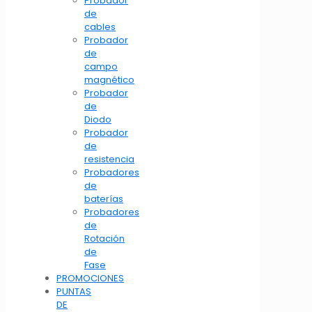
Probador
de
cables
Probador
de
campo
magnético
Probador
de
Diodo
Probador
de
resistencia
Probadores
de
baterías
Probadores
de
Rotación
de
Fase
PROMOCIONES
PUNTAS
DE