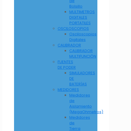
de
Bolsillo
MULTIMETROS
DIGITALES
PORTATILES
OSCILOSCOPIOS
Osciloscopios
Digitales
CALIBRADOR
CALIBRADOR
MULTIFUNCIÓN
FUENTES
DE PODER
SIMULADORES
DE
BATERÍAS
MEDIDORES
Medidores
de
Aislamiento
(MegaOhmetros)
Medidores
de
Tierra