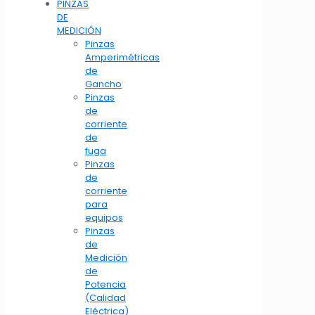
PINZAS
DE
MEDICIÓN
Pinzas
Amperimétricas
de
Gancho
Pinzas
de
corriente
de
fuga
Pinzas
de
corriente
para
equipos
Pinzas
de
Medición
de
Potencia
(Calidad
Eléctrica)