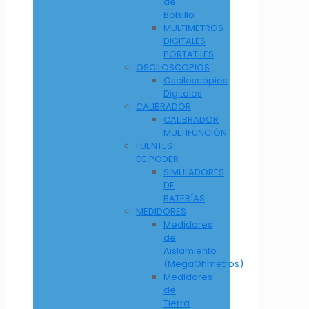
de
Bolsillo
MULTIMETROS
DIGITALES
PORTATILES
OSCILOSCOPIOS
Osciloscopios
Digitales
CALIBRADOR
CALIBRADOR
MULTIFUNCIÓN
FUENTES
DE PODER
SIMULADORES
DE
BATERÍAS
MEDIDORES
Medidores
de
Aislamiento
(MegaOhmetros)
Medidores
de
Tierra