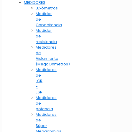
MEDIDORES
Luxómetros
Medidor
de
Capacitancia
Medidor
de
resistencia
Medidores
de
Aislamiento
(MegaOhmetros)
Medidores
de
LCR
-
ESR
Medidores
de
potencia
Medidores
de
Súper
Megaohmios