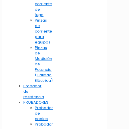
corriente
de
fuga
Pinzas
de
corriente
para
equipos
Pinzas
de
Medición
de
Potencia
(Calidad
Eléctrica)
Probador
de
resistencia
PROBADORES
Probador
de
cables
Probador