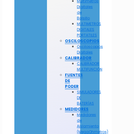
Multímetros
Digitales
de
Bolsillo
MULTIMETROS
DIGITALES
PORTATILES
OSCILOSCOPIOS
Osciloscopios
Digitales
CALIBRADOR
CALIBRADOR
MULTIFUNCIÓN
FUENTES
DE
PODER
SIMULADORES
DE
BATERÍAS
MEDIDORES
Medidores
de
Aislamiento
(MegaOhmetros)