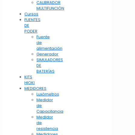
CALIBRADOR
MULTIFUNCIÓN
Cursos
FUENTES
DE
PODER
Fuente
de
alimentación
Generador
SIMULADORES
DE
BATERÍAS
KITS
HIOKI
MEDIDORES
Luxómetros
Medidor
de
Capacitancia
Medidor
de
resistencia
Medidores