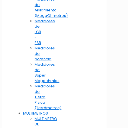
de
Aislamiento
(MegaOhmetros)
Medidores
de
LCR
-
ESR
Medidores
de
potencia
Medidores
de
Súper
Megaohmios
Medidores
de
Tierra
Física
(Terrómetros)
MULTIMETROS
MULTIMETRO
DE