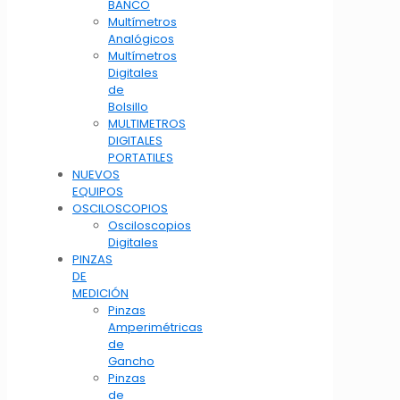
BANCO
Multímetros
Analógicos
Multímetros
Digitales
de
Bolsillo
MULTIMETROS
DIGITALES
PORTATILES
NUEVOS
EQUIPOS
OSCILOSCOPIOS
Osciloscopios
Digitales
PINZAS
DE
MEDICIÓN
Pinzas
Amperimétricas
de
Gancho
Pinzas
de