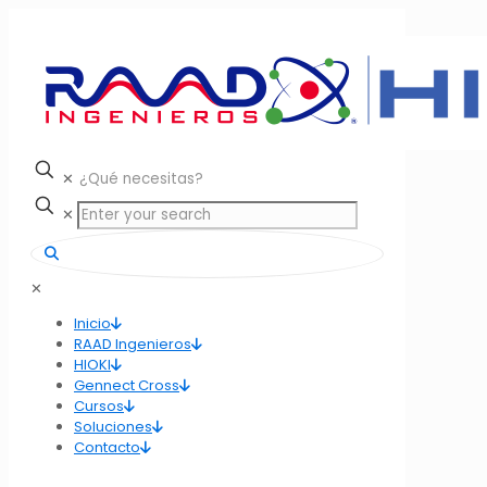
✕
✕
✕
Inicio
RAAD Ingenieros
HIOKI
Gennect Cross
Cursos
Soluciones
Contacto