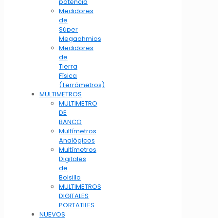
potencia
Medidores
de
Súper
Megaohmios
Medidores
de
Tierra
Física
(Terrómetros)
MULTIMETROS
MULTIMETRO
DE
BANCO
Multímetros
Analógicos
Multímetros
Digitales
de
Bolsillo
MULTIMETROS
DIGITALES
PORTATILES
NUEVOS