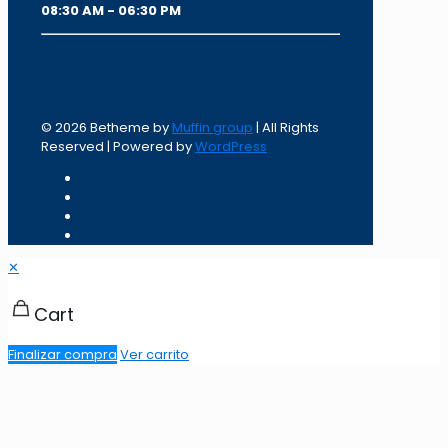
08:30 AM - 06:30 PM
© 2026 Betheme by
Muffin group
| All Rights
Reserved | Powered by
WordPress
✕
Cart
Finalizar compra
Ver carrito