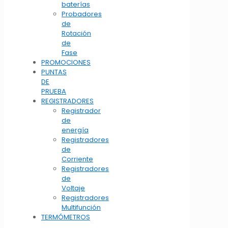
baterías
Probadores
de
Rotación
de
Fase
PROMOCIONES
PUNTAS
DE
PRUEBA
REGISTRADORES
Registrador
de
energía
Registradores
de
Corriente
Registradores
de
Voltaje
Registradores
Multifunción
TERMÓMETROS