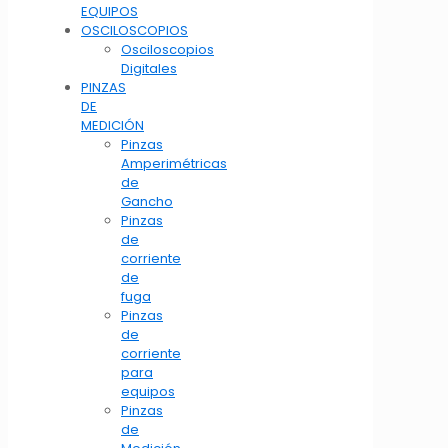
EQUIPOS
OSCILOSCOPIOS
Osciloscopios
Digitales
PINZAS
DE
MEDICIÓN
Pinzas
Amperimétricas
de
Gancho
Pinzas
de
corriente
de
fuga
Pinzas
de
corriente
para
equipos
Pinzas
de