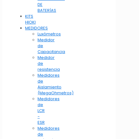
DE
BATERÍAS
KITS
HIOKI
MEDIDORES
Luxómetros
Medidor
de
Capacitancia
Medidor
de
resistencia
Medidores
de
Aislamiento
(MegaOhmetros)
Medidores
de
LCR
-
ESR
Medidores
de