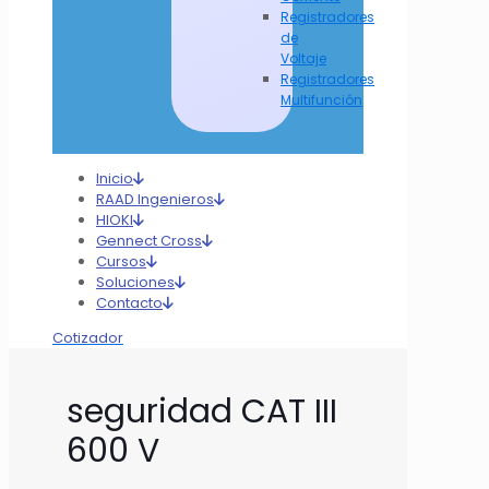
Registradores
de
Voltaje
Registradores
Multifunción
Inicio
RAAD Ingenieros
HIOKI
Gennect Cross
Cursos
Soluciones
Contacto
Cotizador
seguridad CAT III
600 V