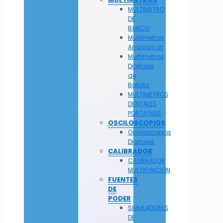
MULTIMETRO
DE
BANCO
Multímetros
Analógicos
Multímetros
Digitales
de
Bolsillo
MULTIMETROS
DIGITALES
PORTATILES
OSCILOSCOPIOS
Osciloscopios
Digitales
CALIBRADOR
CALIBRADOR
MULTIFUNCIÓN
FUENTES
DE
PODER
SIMULADORES
DE