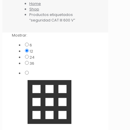
Home
Shop
Productos etiquetados
“seguridad CAT III 600 V”
Mostrar:
6
12
24
36