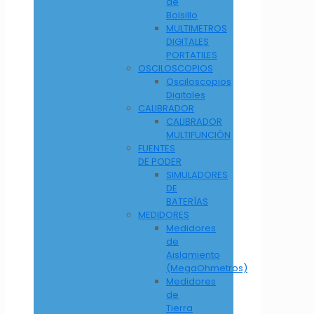
de
Bolsillo
MULTIMETROS
DIGITALES
PORTATILES
OSCILOSCOPIOS
Osciloscopios
Digitales
CALIBRADOR
CALIBRADOR
MULTIFUNCIÓN
FUENTES
DE PODER
SIMULADORES
DE
BATERÍAS
MEDIDORES
Medidores
de
Aislamiento
(MegaOhmetros)
Medidores
de
Tierra