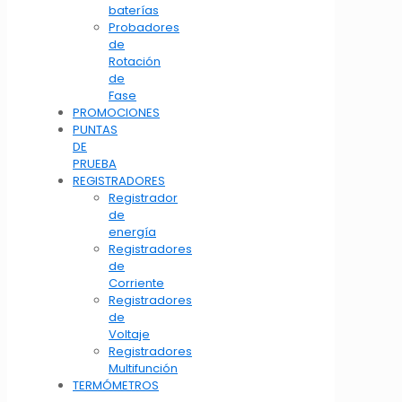
baterías
Probadores
de
Rotación
de
Fase
PROMOCIONES
PUNTAS
DE
PRUEBA
REGISTRADORES
Registrador
de
energía
Registradores
de
Corriente
Registradores
de
Voltaje
Registradores
Multifunción
TERMÓMETROS