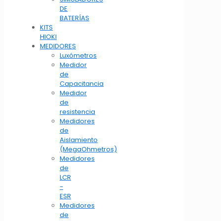
DE
BATERÍAS
KITS
HIOKI
MEDIDORES
Luxómetros
Medidor
de
Capacitancia
Medidor
de
resistencia
Medidores
de
Aislamiento
(MegaOhmetros)
Medidores
de
LCR
-
ESR
Medidores
de