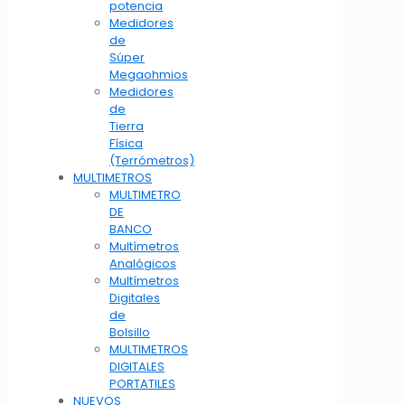
potencia
Medidores
de
Súper
Megaohmios
Medidores
de
Tierra
Física
(Terrómetros)
MULTIMETROS
MULTIMETRO
DE
BANCO
Multímetros
Analógicos
Multímetros
Digitales
de
Bolsillo
MULTIMETROS
DIGITALES
PORTATILES
NUEVOS