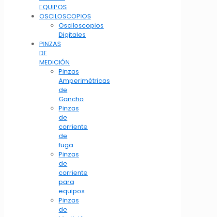
EQUIPOS
OSCILOSCOPIOS
Osciloscopios
Digitales
PINZAS
DE
MEDICIÓN
Pinzas
Amperimétricas
de
Gancho
Pinzas
de
corriente
de
fuga
Pinzas
de
corriente
para
equipos
Pinzas
de