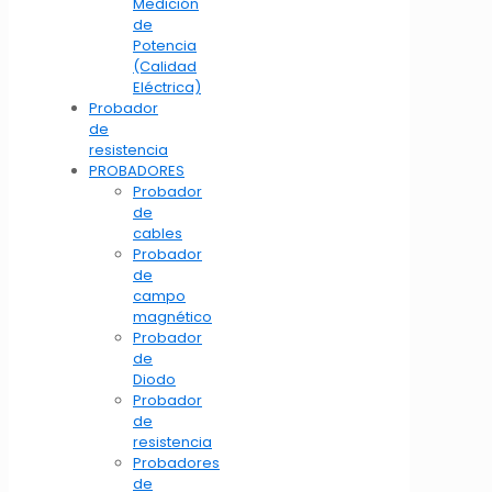
Medición
de
Potencia
(Calidad
Eléctrica)
Probador
de
resistencia
PROBADORES
Probador
de
cables
Probador
de
campo
magnético
Probador
de
Diodo
Probador
de
resistencia
Probadores
de