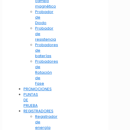
campo
magnético
Probador
de
Diodo
Probador
de
resistencia
Probadores
de
baterías
Probadores
de
Rotación
de
Fase
PROMOCIONES
PUNTAS
DE
PRUEBA
REGISTRADORES
Registrador
de
energía