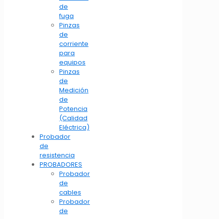
de
fuga
Pinzas
de
corriente
para
equipos
Pinzas
de
Medición
de
Potencia
(Calidad
Eléctrica)
Probador
de
resistencia
PROBADORES
Probador
de
cables
Probador
de