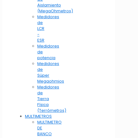
Aislamiento
(MegaOhmetros)
Medidores
de
LCR
-
ESR
Medidores
de
potencia
Medidores
de
Súper
Megaohmios
Medidores
de
Tierra
Física
(Terrómetros)
MULTIMETROS
MULTIMETRO
DE
BANCO