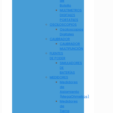
de
Bolsillo
MULTIMETROS
DIGITALES
PORTATILES
OSCILOSCOPIOS
Osciloscopios
Digitales
CALIBRADOR
CALIBRADOR
MULTIFUNCIÓN
FUENTES
DE PODER
SIMULADORES
DE
BATERÍAS
MEDIDORES
Medidores
de
Aislamiento
(MegaOhmetros)
Medidores
de
Tierra