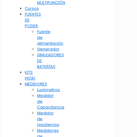
MULTIFUNCIÓN
Cursos
FUENTES
DE
PODER
Fuente
de
alimentación
Generador
SIMULADORES
DE
BATERÍAS
KITS
HIOKI
MEDIDORES
Luxómetros
Medidor
de
Capacitancia
Medidor
de
resistencia
Medidores
de