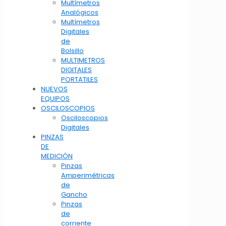
Multímetros
Analógicos
Multímetros
Digitales
de
Bolsillo
MULTIMETROS
DIGITALES
PORTATILES
NUEVOS
EQUIPOS
OSCILOSCOPIOS
Osciloscopios
Digitales
PINZAS
DE
MEDICIÓN
Pinzas
Amperimétricas
de
Gancho
Pinzas
de
corriente