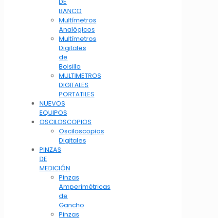
DE
BANCO
Multímetros
Analógicos
Multímetros
Digitales
de
Bolsillo
MULTIMETROS
DIGITALES
PORTATILES
NUEVOS
EQUIPOS
OSCILOSCOPIOS
Osciloscopios
Digitales
PINZAS
DE
MEDICIÓN
Pinzas
Amperimétricas
de
Gancho
Pinzas