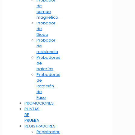
Probador
de
campo
magnético
Probador
de
Diodo
Probador
de
resistencia
Probadores
de
baterías
Probadores
de
Rotación
de
Fase
PROMOCIONES
PUNTAS
DE
PRUEBA
REGISTRADORES
Registrador