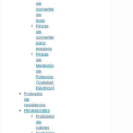
de
corriente
de
fuga
Pinzas
de
corriente
para
equipos
Pinzas
de
Medición
de
Potencia
(Calidad
Eléctrica)
Probador
de
resistencia
PROBADORES
Probador
de
cables