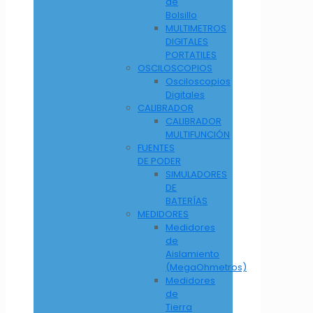
de
Bolsillo
MULTIMETROS
DIGITALES
PORTATILES
OSCILOSCOPIOS
Osciloscopios
Digitales
CALIBRADOR
CALIBRADOR
MULTIFUNCIÓN
FUENTES
DE PODER
SIMULADORES
DE
BATERÍAS
MEDIDORES
Medidores
de
Aislamiento
(MegaOhmetros)
Medidores
de
Tierra