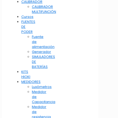
CALIBRADOR
CALIBRADOR
MULTIFUNCIÓN
Cursos
FUENTES
DE
PODER
Fuente
de
alimentación
Generador
SIMULADORES
DE
BATERÍAS
KITS
HIOKI
MEDIDORES
Luxómetros
Medidor
de
Capacitancia
Medidor
de
resistencia