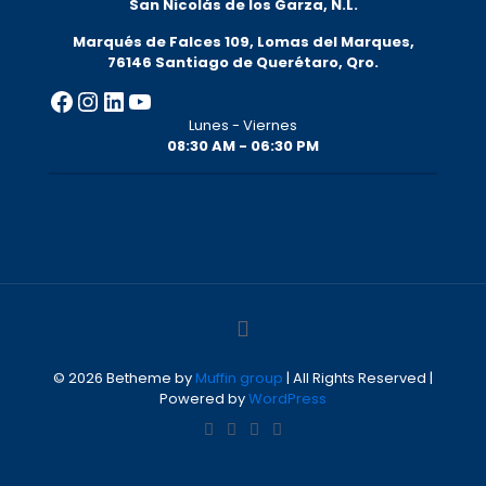
San Nicolás de los Garza, N.L.
Marqués de Falces 109, Lomas del Marqu
es,
76146 Santiago de Querétaro, Qro.
Facebook
Instagram
LinkedIn
YouTube
Lunes - Viernes
08:30 AM - 06:30 PM
© 2026 Betheme by
Muffin group
| All Rights Reserved |
Powered by
WordPress