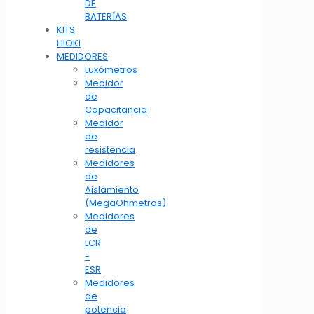
DE
BATERÍAS
KITS
HIOKI
MEDIDORES
Luxómetros
Medidor
de
Capacitancia
Medidor
de
resistencia
Medidores
de
Aislamiento
(MegaOhmetros)
Medidores
de
LCR
-
ESR
Medidores
de
potencia