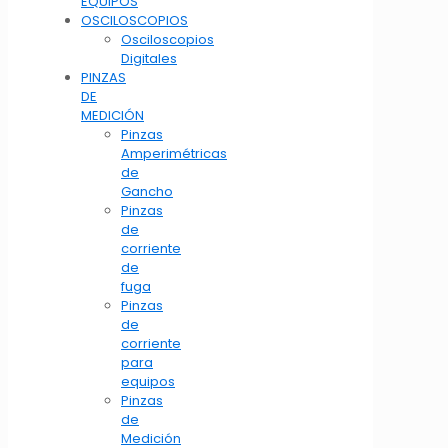
EQUIPOS
OSCILOSCOPIOS
Osciloscopios
Digitales
PINZAS
DE
MEDICIÓN
Pinzas
Amperimétricas
de
Gancho
Pinzas
de
corriente
de
fuga
Pinzas
de
corriente
para
equipos
Pinzas
de
Medición