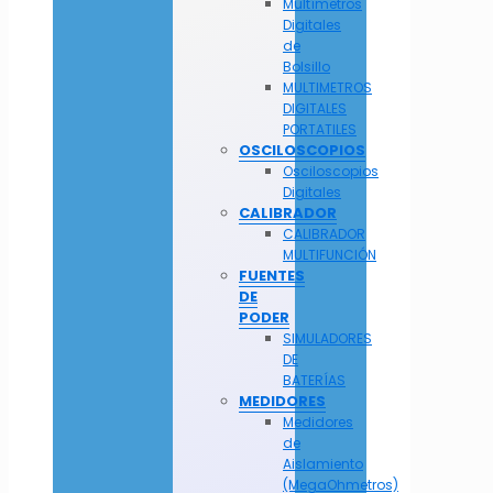
Multímetros
Digitales
de
Bolsillo
MULTIMETROS
DIGITALES
PORTATILES
OSCILOSCOPIOS
Osciloscopios
Digitales
CALIBRADOR
CALIBRADOR
MULTIFUNCIÓN
FUENTES
DE
PODER
SIMULADORES
DE
BATERÍAS
MEDIDORES
Medidores
de
Aislamiento
(MegaOhmetros)