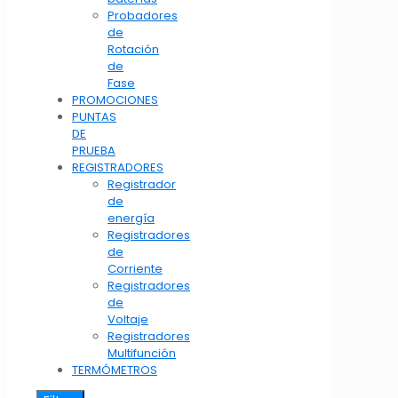
Probadores
de
Rotación
de
Fase
PROMOCIONES
PUNTAS
DE
PRUEBA
REGISTRADORES
Registrador
de
energía
Registradores
de
Corriente
Registradores
de
Voltaje
Registradores
Multifunción
TERMÓMETROS