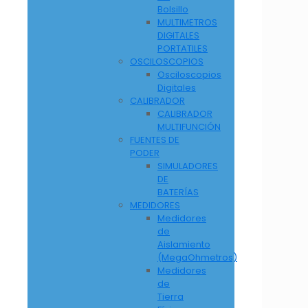
Bolsillo
MULTIMETROS
DIGITALES
PORTATILES
OSCILOSCOPIOS
Osciloscopios
Digitales
CALIBRADOR
CALIBRADOR
MULTIFUNCIÓN
FUENTES DE
PODER
SIMULADORES
DE
BATERÍAS
MEDIDORES
Medidores
de
Aislamiento
(MegaOhmetros)
Medidores
de
Tierra