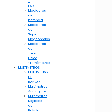
-
ESR
Medidores
de
potencia
Medidores
de
Súper
Megaohmios
Medidores
de
Tierra
Física
(Terrómetros)
MULTIMETROS
MULTIMETRO
DE
BANCO
Multímetros
Analógicos
Multímetros
Digitales
de
Bolsillo