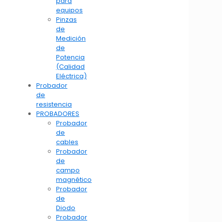
para
equipos
Pinzas
de
Medición
de
Potencia
(Calidad
Eléctrica)
Probador
de
resistencia
PROBADORES
Probador
de
cables
Probador
de
campo
magnético
Probador
de
Diodo
Probador