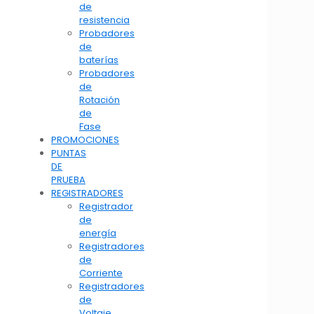
de
resistencia
Probadores
de
baterías
Probadores
de
Rotación
de
Fase
PROMOCIONES
PUNTAS
DE
PRUEBA
REGISTRADORES
Registrador
de
energía
Registradores
de
Corriente
Registradores
de
Voltaje