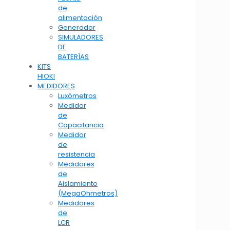
de
alimentación
Generador
SIMULADORES
DE
BATERÍAS
KITS
HIOKI
MEDIDORES
Luxómetros
Medidor
de
Capacitancia
Medidor
de
resistencia
Medidores
de
Aislamiento
(MegaOhmetros)
Medidores
de
LCR