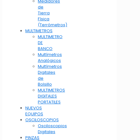
Medidores
de
Tierra
Física
(Terrómetros)
MULTIMETROS
MULTIMETRO
DE
BANCO
Multímetros
Analógicos
Multímetros
Digitales
de
Bolsillo
MULTIMETROS
DIGITALES
PORTATILES
NUEVOS
EQUIPOS
OSCILOSCOPIOS
Osciloscopios
Digitales
PINZAS