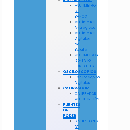
MULTIMETRO
DE
BANCO
Multímetros
Analógicos
Multímetros
Digitales
de
Bolsillo
MULTIMETROS
DIGITALES
PORTATILES
OSCILOSCOPIOS
Osciloscopios
Digitales
CALIBRADOR
CALIBRADOR
MULTIFUNCIÓN
FUENTES
DE
PODER
SIMULADORES
DE