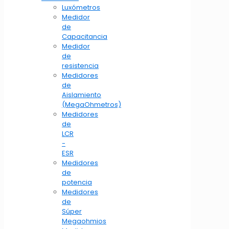
Luxómetros
Medidor
de
Capacitancia
Medidor
de
resistencia
Medidores
de
Aislamiento
(MegaOhmetros)
Medidores
de
LCR
-
ESR
Medidores
de
potencia
Medidores
de
Súper
Megaohmios