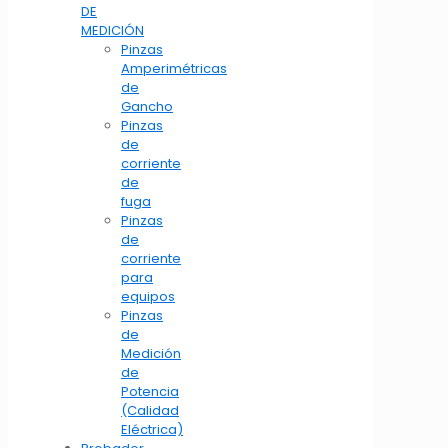
DE
MEDICIÓN
Pinzas
Amperimétricas
de
Gancho
Pinzas
de
corriente
de
fuga
Pinzas
de
corriente
para
equipos
Pinzas
de
Medición
de
Potencia
(Calidad
Eléctrica)