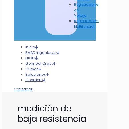
Registradores
de
Voltaje
Registradores
Multifunción
Inicio
RAAD Ingenieros
HIOKI
Gennect Cross
Cursos
Soluciones
Contacto
Cotizador
medición de
baja resistencia