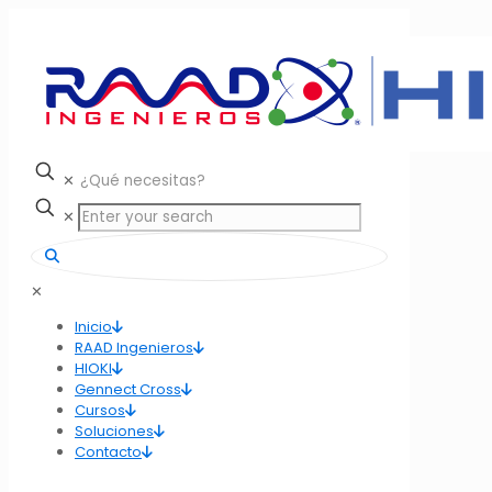
✕
✕
✕
Inicio
RAAD Ingenieros
HIOKI
Gennect Cross
Cursos
Soluciones
Contacto