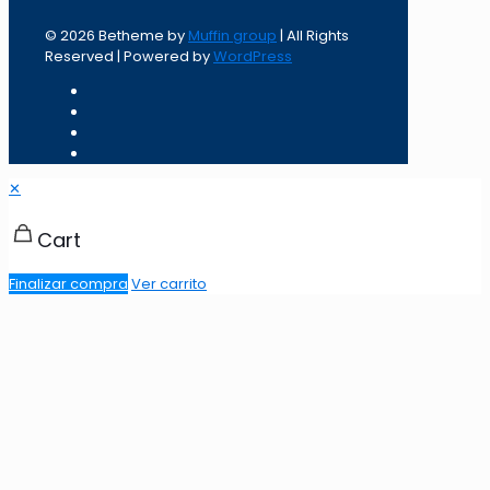
© 2026 Betheme by
Muffin group
| All Rights
Reserved | Powered by
WordPress
✕
Cart
Finalizar compra
Ver carrito