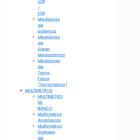
LCR
-
ESR
Medidores
de
potencia
Medidores
de
Súper
Megaohmios
Medidores
de
Tierra
Física
(Terrómetros)
MULTIMETROS
MULTIMETRO
DE
BANCO
Multímetros
Analógicos
Multímetros
Digitales
de