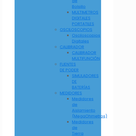
de
Bolsillo
MULTIMETROS
DIGITALES
PORTATILES
OSCILOSCOPIOS
Osciloscopios
Digitales
CALIBRADOR
CALIBRADOR
MULTIFUNCIÓN
FUENTES
DE PODER
SIMULADORES
DE
BATERÍAS
MEDIDORES
Medidores
de
Aislamiento
(MegaOhmetros)
Medidores
de
Tierra