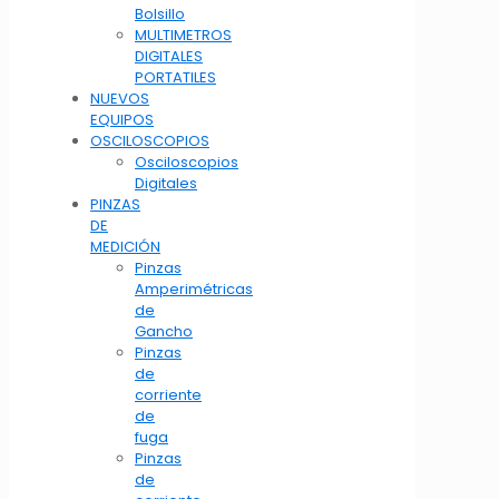
Bolsillo
MULTIMETROS
DIGITALES
PORTATILES
NUEVOS
EQUIPOS
OSCILOSCOPIOS
Osciloscopios
Digitales
PINZAS
DE
MEDICIÓN
Pinzas
Amperimétricas
de
Gancho
Pinzas
de
corriente
de
fuga
Pinzas
de