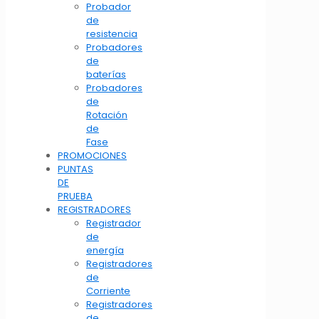
Probador
de
resistencia
Probadores
de
baterías
Probadores
de
Rotación
de
Fase
PROMOCIONES
PUNTAS
DE
PRUEBA
REGISTRADORES
Registrador
de
energía
Registradores
de
Corriente
Registradores
de