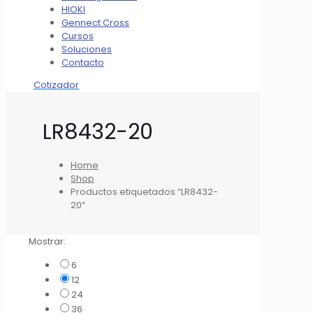
HIOKI
Gennect Cross
Cursos
Soluciones
Contacto
Cotizador
LR8432-20
Home
Shop
Productos etiquetados “LR8432-
20”
Mostrar:
6
12
24
36