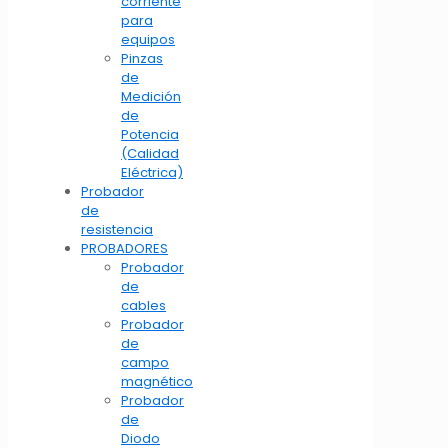
corriente
para
equipos
Pinzas
de
Medición
de
Potencia
(Calidad
Eléctrica)
Probador
de
resistencia
PROBADORES
Probador
de
cables
Probador
de
campo
magnético
Probador
de
Diodo