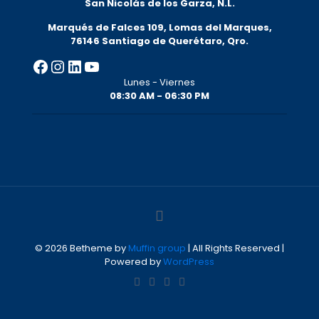
San Nicolás de los Garza, N.L.
Marqués de Falces 109, Lomas del Marqu
es,
76146 Santiago de Querétaro, Qro.
Facebook
Instagram
LinkedIn
YouTube
Lunes - Viernes
08:30 AM - 06:30 PM
© 2026 Betheme by
Muffin group
| All Rights Reserved |
Powered by
WordPress