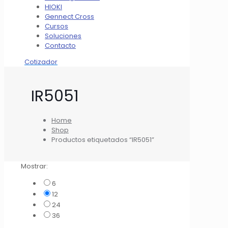
HIOKI
Gennect Cross
Cursos
Soluciones
Contacto
Cotizador
IR5051
Home
Shop
Productos etiquetados “IR5051”
Mostrar:
6
12
24
36