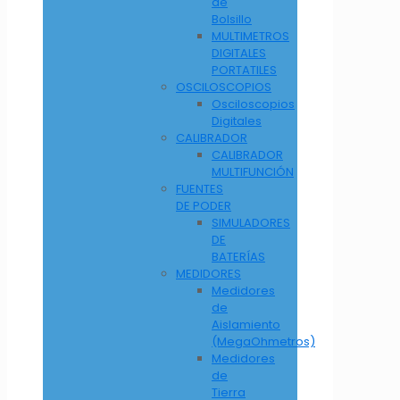
de
Bolsillo
MULTIMETROS
DIGITALES
PORTATILES
OSCILOSCOPIOS
Osciloscopios
Digitales
CALIBRADOR
CALIBRADOR
MULTIFUNCIÓN
FUENTES
DE PODER
SIMULADORES
DE
BATERÍAS
MEDIDORES
Medidores
de
Aislamiento
(MegaOhmetros)
Medidores
de
Tierra