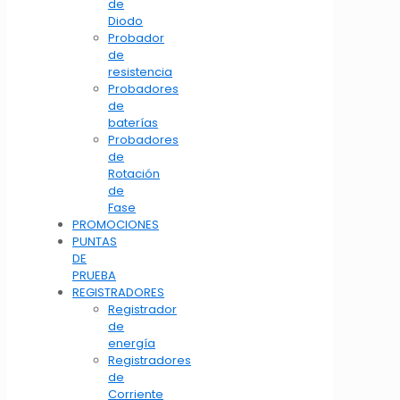
de
Diodo
Probador
de
resistencia
Probadores
de
baterías
Probadores
de
Rotación
de
Fase
PROMOCIONES
PUNTAS
DE
PRUEBA
REGISTRADORES
Registrador
de
energía
Registradores
de
Corriente