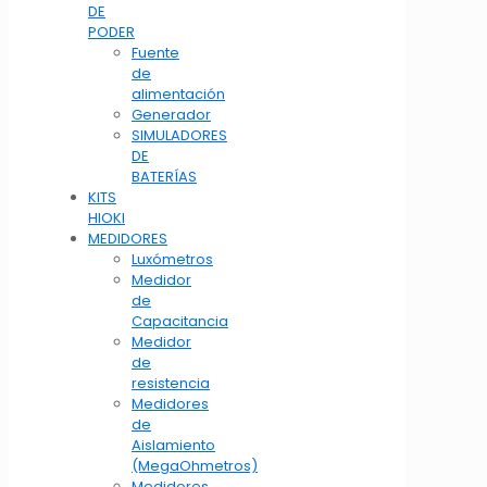
DE
PODER
Fuente
de
alimentación
Generador
SIMULADORES
DE
BATERÍAS
KITS
HIOKI
MEDIDORES
Luxómetros
Medidor
de
Capacitancia
Medidor
de
resistencia
Medidores
de
Aislamiento
(MegaOhmetros)
Medidores