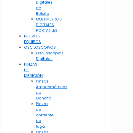
Digitales
de
Bolsillo
MULTIMETROS
DIGITALES
PORTATILES
NUEVOS
EQUIPOS
OSCILOSCOPIOS
Osciloscopios
Digitales
PINZAS
DE
MEDICIÓN
Pinzas
Amperimétricas
de
Gancho
Pinzas
de
corriente
de
fuga
Pinzas