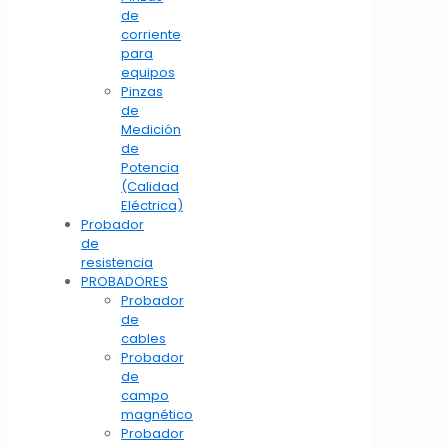
de
corriente
para
equipos
Pinzas
de
Medición
de
Potencia
(Calidad
Eléctrica)
Probador
de
resistencia
PROBADORES
Probador
de
cables
Probador
de
campo
magnético
Probador